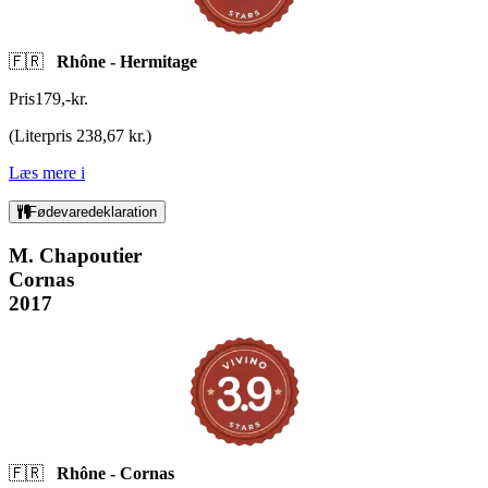
🇫🇷
Rhône - Hermitage
Pris
179
,
-
kr.
(
Literpris 238,67 kr.
)
Læs mere
i
Fødevaredeklaration
M. Chapoutier
Cornas
2017
🇫🇷
Rhône - Cornas