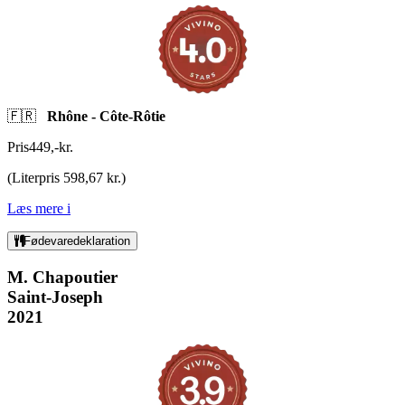
🇫🇷
Rhône - Côte-Rôtie
Pris
449
,
-
kr.
(
Literpris 598,67 kr.
)
Læs mere
i
Fødevaredeklaration
M. Chapoutier
Saint-Joseph
2021