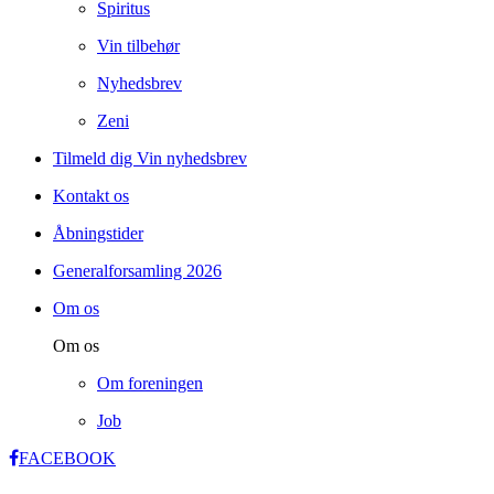
Spiritus
Vin tilbehør
Nyhedsbrev
Zeni
Tilmeld dig Vin nyhedsbrev
Kontakt os
Åbningstider
Generalforsamling 2026
Om os
Om os
Om foreningen
Job
FACEBOOK