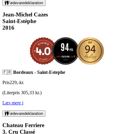
Fødevaredeklaration
Jean-Michel Cazes
Saint-Estèphe
2016
🇫🇷
Bordeaux - Saint-Estephe
Pris
229
,
-
kr.
(
Literpris 305,33 kr.
)
Læs mere
i
Fødevaredeklaration
Chateau Ferriere
3. Cru Classé