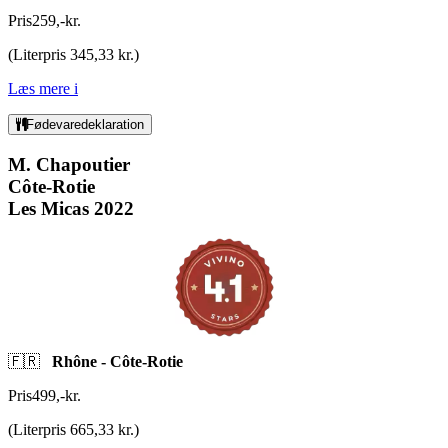
Pris
259
,
-
kr.
(
Literpris 345,33 kr.
)
Læs mere
i
Fødevaredeklaration
M. Chapoutier
Côte-Rotie
Les Micas 2022
🇫🇷
Rhône - Côte-Rotie
Pris
499
,
-
kr.
(
Literpris 665,33 kr.
)