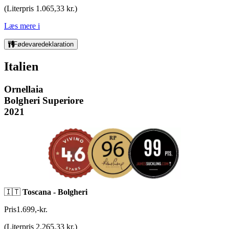
(
Literpris 1.065,33 kr.
)
Læs mere
i
Fødevaredeklaration
Italien
Ornellaia
Bolgheri Superiore
2021
🇮🇹
Toscana - Bolgheri
Pris
1.699
,
-
kr.
(
Literpris 2.265,33 kr.
)