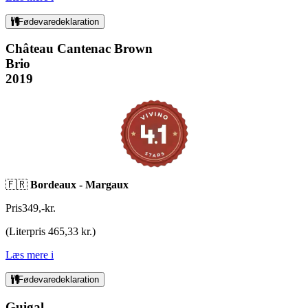
Fødevaredeklaration
Château Cantenac Brown
Brio
2019
🇫🇷
Bordeaux -
Margaux
Pris
349
,
-
kr.
(
Literpris 465,33 kr.
)
Læs mere
i
Fødevaredeklaration
Guigal