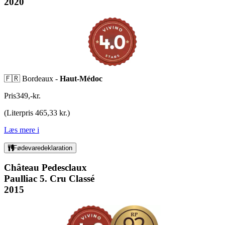
2020
🇫🇷 Bordeaux -
Haut-Médoc
Pris
349
,
-
kr.
(
Literpris 465,33 kr.
)
Læs mere
i
Fødevaredeklaration
Château Pedesclaux
Paulliac 5. Cru Classé
2015