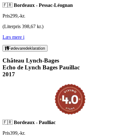
🇫🇷
Bordeaux -
Pessac-Léognan
Pris
299
,
-
kr.
(
Literpris 398,67 kr.
)
Læs mere
i
Fødevaredeklaration
Château Lynch-Bages
Echo de Lynch Bages Pauillac
2017
🇫🇷
Bordeaux - Paulliac
Pris
399
,
-
kr.