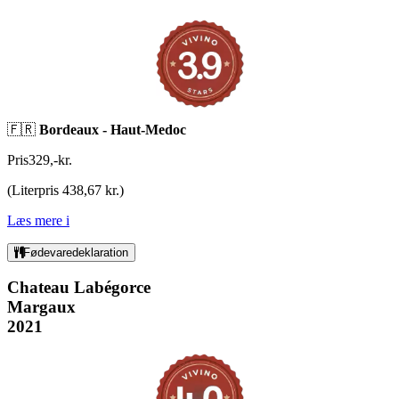
🇫🇷
Bordeaux - Haut-Medoc
Pris
329
,
-
kr.
(
Literpris 438,67 kr.
)
Læs mere
i
Fødevaredeklaration
Chateau Labégorce
Margaux
2021