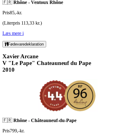
🇫🇷
Rhône - Ventoux Rhône
Pris
85
,
-
kr.
(
Literpris 113,33 kr.
)
Læs mere
i
Fødevaredeklaration
Xavier Arcane
V "Le Pape" Chateauneuf du Pape
2010
🇫🇷
Rhône - Châteauneuf-du-Pape
Pris
799
,
-
kr.