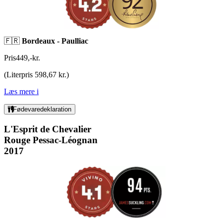
🇫🇷
Bordeaux - Paulliac
Pris
449
,
-
kr.
(
Literpris 598,67 kr.
)
Læs mere
i
Fødevaredeklaration
L'Esprit de Chevalier
Rouge Pessac-Léognan
2017