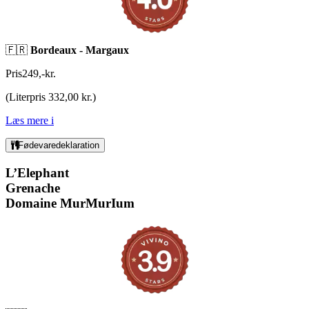
🇫🇷
Bordeaux - Margaux
Pris
249
,
-
kr.
(
Literpris 332,00 kr.
)
Læs mere
i
Fødevaredeklaration
L’Elephant
Grenache
Domaine MurMurIum