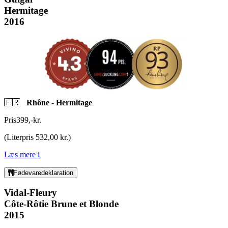
Hermitage
2016
🇫🇷
Rhône - Hermitage
Pris
399
,
-
kr.
(
Literpris 532,00 kr.
)
Læs mere
i
Fødevaredeklaration
Vidal-Fleury
Côte-Rôtie Brune et Blonde
2015