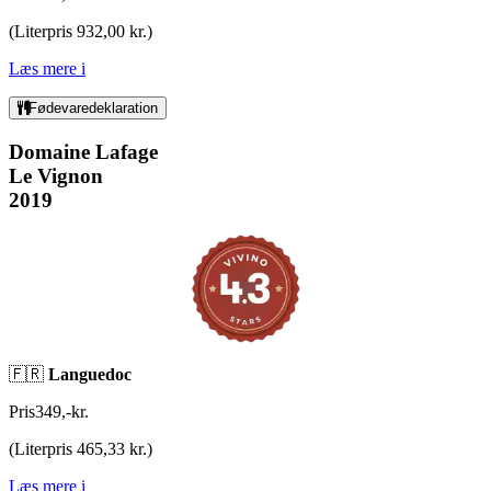
(
Literpris 932,00 kr.
)
Læs mere
i
Fødevaredeklaration
Domaine Lafage
Le Vignon
2019
🇫🇷
Languedoc
Pris
349
,
-
kr.
(
Literpris 465,33 kr.
)
Læs mere
i