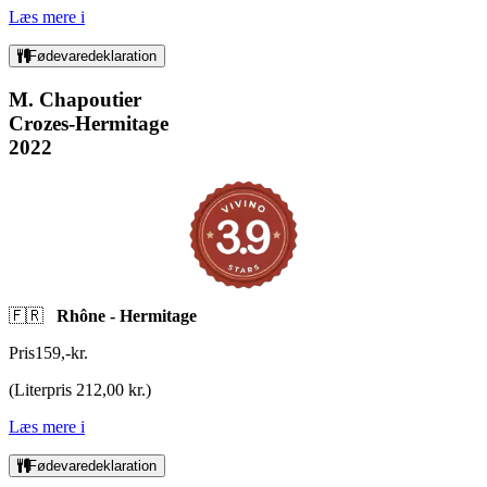
Læs mere
i
Fødevaredeklaration
M. Chapoutier
Crozes-Hermitage
2022
🇫🇷
Rhône - Hermitage
Pris
159
,
-
kr.
(
Literpris 212,00 kr.
)
Læs mere
i
Fødevaredeklaration