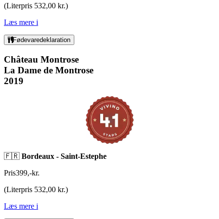
(
Literpris 532,00 kr.
)
Læs mere
i
Fødevaredeklaration
Château Montrose
La Dame de Montrose
2019
🇫🇷
Bordeaux - Saint-Estephe
Pris
399
,
-
kr.
(
Literpris 532,00 kr.
)
Læs mere
i