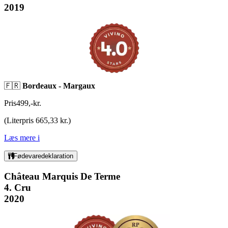
2019
🇫🇷
Bordeaux -
Margaux
Pris
499
,
-
kr.
(
Literpris 665,33 kr.
)
Læs mere
i
Fødevaredeklaration
Château Marquis De Terme
4. Cru
2020