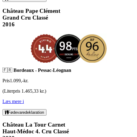
Château Pape Clément
Grand Cru Classé
2016
🇫🇷
Bordeaux - Pessac-Léognan
Pris
1.099
,
-
kr.
(
Literpris 1.465,33 kr.
)
Læs mere
i
Fødevaredeklaration
Château La Tour Carnet
Haut-Médoc 4. Cru Classé