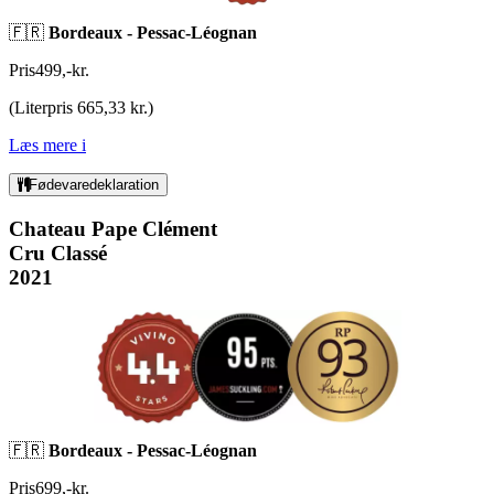
🇫🇷
Bordeaux -
Pessac-Léognan
Pris
499
,
-
kr.
(
Literpris 665,33 kr.
)
Læs mere
i
Fødevaredeklaration
Chateau Pape Clément
Cru Classé
2021
🇫🇷
Bordeaux -
Pessac-Léognan
Pris
699
,
-
kr.