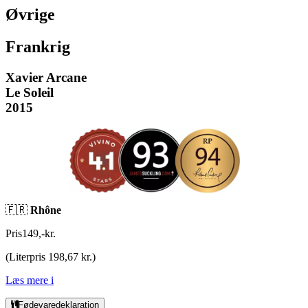
Øvrige
Frankrig
Xavier Arcane
Le Soleil
2015
🇫🇷
Rhône
Pris
149
,
-
kr.
(
Literpris 198,67 kr.
)
Læs mere
i
Fødevaredeklaration