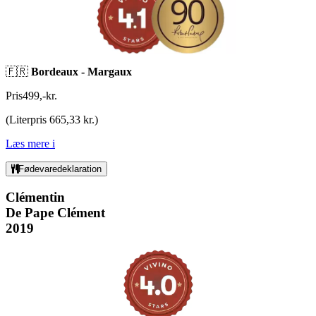
🇫🇷
Bordeaux -
Margaux
Pris
499
,
-
kr.
(
Literpris 665,33 kr.
)
Læs mere
i
Fødevaredeklaration
Clémentin
De Pape Clément
2019