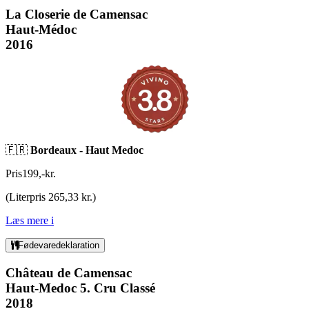
La Closerie de Camensac
Haut-Médoc
2016
🇫🇷
Bordeaux - Haut Medoc
Pris
199
,
-
kr.
(
Literpris 265,33 kr.
)
Læs mere
i
Fødevaredeklaration
Château de Camensac
Haut-Medoc 5. Cru Classé
2018