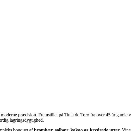
oderne præcision. Fremstillet på Tinta de Toro fra over 45 år gamle vi
ærdig lagringsdygtighed.
ompleks bouquet af
brombær, solbær, kakao og krydrede urter
. Vin