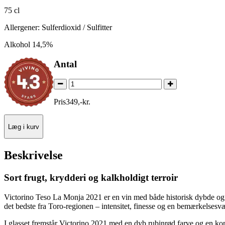
75 cl
Allergener: Sulferdioxid / Sulfitter
Alkohol 14,5%
Antal
Pris
349
,
-
kr.
Læg i kurv
Beskrivelse
Sort frugt, krydderi og kalkholdigt terroir
Victorino Teso La Monja 2021 er en vin med både historisk dybde og m
det bedste fra Toro-regionen – intensitet, finesse og en bemærkelsesv
I glasset fremstår Victorino 2021 med en dyb rubinrød farve og en k