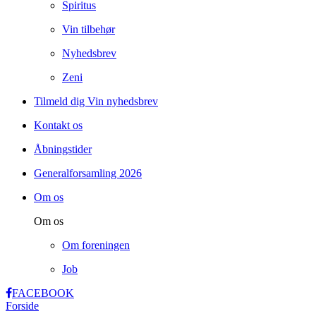
Spiritus
Vin tilbehør
Nyhedsbrev
Zeni
Tilmeld dig Vin nyhedsbrev
Kontakt os
Åbningstider
Generalforsamling 2026
Om os
Om os
Om foreningen
Job
FACEBOOK
Forside