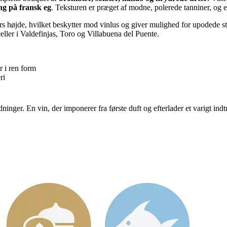
ng på fransk eg
. Teksturen er præget af modne, polerede tanniner, og 
rs højde, hvilket beskytter mod vinlus og giver mulighed for upodede s
ller i Valdefinjas, Toro og Villabuena del Puente.
r i ren form
ri
ninger. En vin, der imponerer fra første duft og efterlader et varigt in