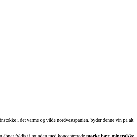
nstokke i det varme og vilde nordvestspanien, byder denne vin på alt
en åbner fyldigt i munden med koncentrerede
mørke bær, mineralske