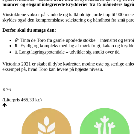
nuancer og elegant integrerede krydderier fra 15 måneders lagri
Vinstokkene vokser på sandede og kalkholdige jorde i op til 900 mete
skyldes også den kompromisløse selektering og håndhøst fra små parce
Derfor skal du smage den:
🍇 Tinta de Toro fra gamle upodede stokke – intensitet og terroi
🍫 Fyldig og kompleks med lag af mørk frugt, kakao og krydde
⏳ Langt lagringspotentiale – udvikler sig smukt over tid
Victorino 2021 er skabt til dybe kødretter, modne oste og særlige anled
eksempel på, hvad Toro kan levere på højeste niveau.
K76
(
Literpris 465,33 kr.
)