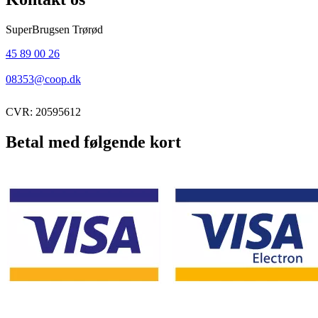
SuperBrugsen Trørød
45 89 00 26
08353@coop.dk
CVR: 20595612
Betal med følgende kort