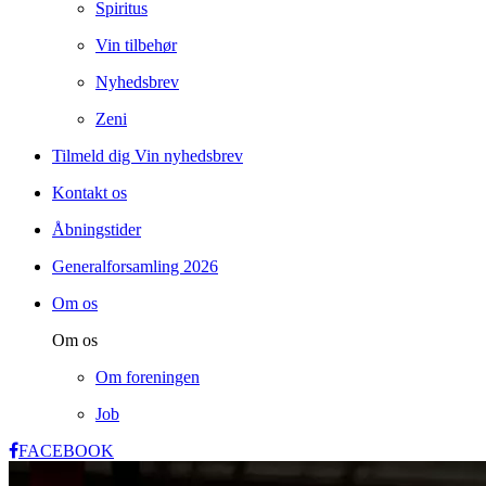
Spiritus
Vin tilbehør
Nyhedsbrev
Zeni
Tilmeld dig Vin nyhedsbrev
Kontakt os
Åbningstider
Generalforsamling 2026
Om os
Om os
Om foreningen
Job
FACEBOOK