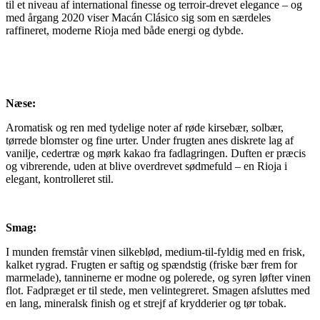
til et niveau af international finesse og terroir-drevet elegance – og
med årgang 2020 viser Macán Clásico sig som en særdeles
raffineret, moderne Rioja med både energi og dybde.
Næse:
Aromatisk og ren med tydelige noter af røde kirsebær, solbær,
tørrede blomster og fine urter. Under frugten anes diskrete lag af
vanilje, cedertræ og mørk kakao fra fadlagringen. Duften er præcis
og vibrerende, uden at blive overdrevet sødmefuld – en Rioja i
elegant, kontrolleret stil.
Smag:
I munden fremstår vinen silkeblød, medium-til-fyldig med en frisk,
kalket rygrad. Frugten er saftig og spændstig (friske bær frem for
marmelade), tanninerne er modne og polerede, og syren løfter vinen
flot. Fadpræget er til stede, men velintegreret. Smagen afsluttes med
en lang, mineralsk finish og et strejf af krydderier og tør tobak.