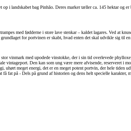
ket op i landskabet bag Pinhão. Deres marker tæller ca. 145 hektar og er
 trampes med fødderne i store lave stenkar – kaldet lagares. Ved at knus
grundlaget for portvinen er skabt, hvad enten det skal udvikle sig til en
stor vinmark med upodede vinstokke, der i sin tid overlevede phylloxera
rmale vintageport. Den kan som ung være mere afvisende, reserveret i 
gi, uhørt meget energi, det er en meget potent portvin, der hele tiden ud
få fat på - Dels på grund af historien og dens helt specielle karakter, 