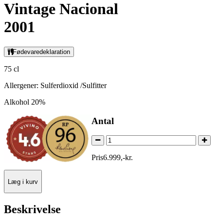
Vintage Nacional
2001
Fødevaredeklaration
75 cl
Allergener: Sulferdioxid /Sulfitter
Alkohol 20%
Antal
Pris
6.999
,
-
kr.
Læg i kurv
Beskrivelse