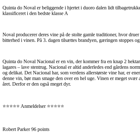
Quinta do Noval er beliggende i hjertet i duoro dalen lidt tilbagetruk
klassificeret i den bedste klasse A
Noval producerer deres vine på de stolte gamle traditioner, hvor druer
bitterhed i vinen. På 3. dagen tilsættes brandyen, gæringen stoppes og 
Quinta do Noval Nacional er en vin, der kommer fra en knap 2 hektar 
lagares – lave stentrug. Nacional er altid anderledes end gårdens no
og delikat. Det Nacional har, som verdens allerstørste vine har, er ener
denne vin, bør man smage den over en hel uge. Vinen er meget svær at 
året. Derfor er den også meget dyr.
⭐️⭐️⭐️⭐️⭐️ Anmeldelser ⭐️⭐️⭐️⭐️⭐️
Robert Parker 96 points