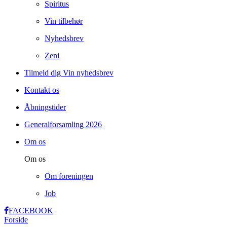
Spiritus
Vin tilbehør
Nyhedsbrev
Zeni
Tilmeld dig Vin nyhedsbrev
Kontakt os
Åbningstider
Generalforsamling 2026
Om os
Om os
Om foreningen
Job
FACEBOOK
Forside