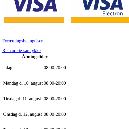
Forretningsbetingelser
Ret cookie-samtykke
Åbningstider
I dag
0
8
:
0
0
-
20
:
0
0
Mandag d. 10. august
0
8
:
0
0
-
20
:
0
0
Tirsdag d. 11. august
0
8
:
0
0
-
20
:
0
0
Onsdag d. 12. august
0
8
:
0
0
-
20
:
0
0