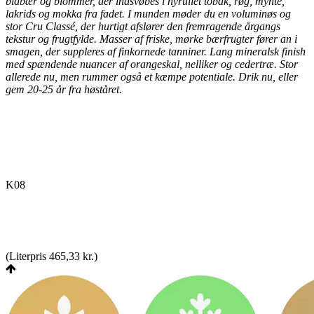
blåbær og blommer, der indsvøbes i nyrullet tobak, røg, mynte,
lakrids og mokka fra fadet. I munden møder du en voluminøs og
stor Cru Classé, der hurtigt afslører den fremragende årgangs
tekstur og frugtfylde. Masser af friske, mørke bærfrugter fører an i
smagen, der suppleres af finkornede tanniner. Lang mineralsk finish
med spændende nuancer af orangeskal, nelliker og cedertræ. Stor
allerede nu, men rummer også et kæmpe potentiale. Drik nu, eller
gem 20-25 år fra høståret.
K08
(
Literpris 465,33 kr.
)