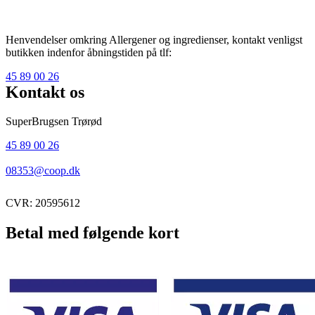
Henvendelser omkring Allergener og ingredienser, kontakt venligst
butikken indenfor åbningstiden på tlf:
45 89 00 26
Kontakt os
SuperBrugsen Trørød
45 89 00 26
08353@coop.dk
CVR: 20595612
Betal med følgende kort