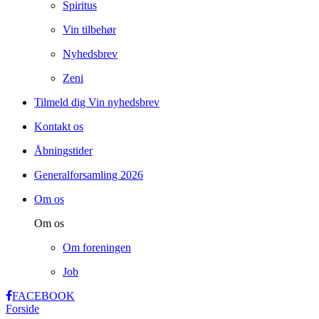
Spiritus
Vin tilbehør
Nyhedsbrev
Zeni
Tilmeld dig Vin nyhedsbrev
Kontakt os
Åbningstider
Generalforsamling 2026
Om os
Om os
Om foreningen
Job
FACEBOOK
Forside