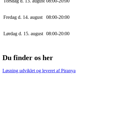
Torsdag d. 13. august
0
8
:
0
0
-
20
:
0
0
Fredag d. 14. august
0
8
:
0
0
-
20
:
0
0
Lørdag d. 15. august
0
8
:
0
0
-
20
:
0
0
Du finder os her
Løsning udviklet og leveret af
Piranya