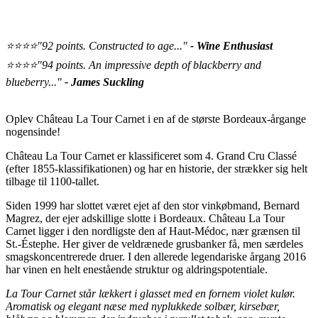
⭐️⭐️⭐️⭐️"92 points. Constructed to age..."
- Wine Enthusiast
⭐️⭐️⭐️⭐️"94 points. An impressive depth of blackberry and
blueberry..."
- James Suckling
Oplev Château La Tour Carnet i en af de største Bordeaux-årgange
nogensinde!
Château La Tour Carnet er klassificeret som 4. Grand Cru Classé
(efter 1855-klassifikationen) og har en historie, der strækker sig helt
tilbage til 1100-tallet.
Siden 1999 har slottet været ejet af den stor vinkøbmand, Bernard
Magrez, der ejer adskillige slotte i Bordeaux. Château La Tour
Carnet ligger i den nordligste den af Haut-Médoc, nær grænsen til
St.-Éstephe. Her giver de veldrænede grusbanker få, men særdeles
smagskoncentrerede druer. I den allerede legendariske årgang 2016
har vinen en helt enestående struktur og aldringspotentiale.
La Tour Carnet står lækkert i glasset med en fornem violet kulør.
Aromatisk og elegant næse med nyplukkede solbær, kirsebær,