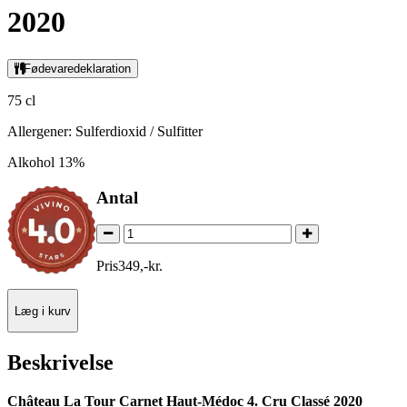
2020
Fødevaredeklaration
75 cl
Allergener: Sulferdioxid / Sulfitter
Alkohol 13%
Antal
Pris
349
,
-
kr.
Læg i kurv
Beskrivelse
Château La Tour Carnet Haut-Médoc 4. Cru Classé 2020