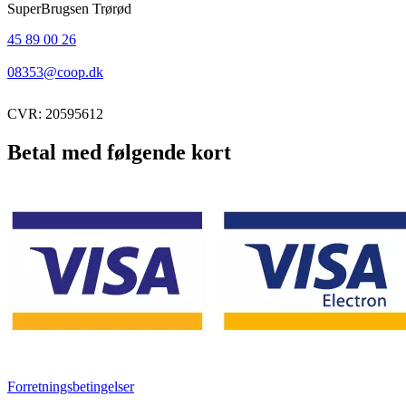
SuperBrugsen Trørød
45 89 00 26
08353@coop.dk
CVR: 20595612
Betal med følgende kort
Forretningsbetingelser