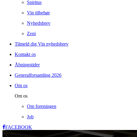
Spiritus
Vin tilbehør
Nyhedsbrev
Zeni
Tilmeld dig Vin nyhedsbrev
Kontakt os
Åbningstider
Generalforsamling 2026
Om os
Om os
Om foreningen
Job
FACEBOOK