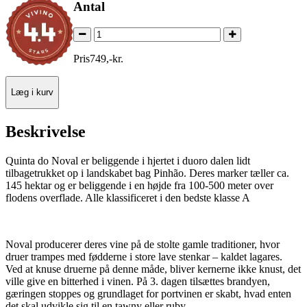
Antal
Pris
749
,
-
kr.
Læg i kurv
Beskrivelse
Quinta do Noval er beliggende i hjertet i duoro dalen lidt
tilbagetrukket op i landskabet bag Pinhão. Deres marker tæller ca.
145 hektar og er beliggende i en højde fra 100-500 meter over
flodens overflade. Alle klassificeret i den bedste klasse A
Noval producerer deres vine på de stolte gamle traditioner, hvor
druer trampes med fødderne i store lave stenkar – kaldet lagares.
Ved at knuse druerne på denne måde, bliver kernerne ikke knust, det
ville give en bitterhed i vinen. På 3. dagen tilsættes brandyen,
gæringen stoppes og grundlaget for portvinen er skabt, hvad enten
det skal udvikle sig til en tawny eller ruby.