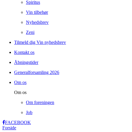
Spiritus
Vin tilbehør
Nyhedsbrev
Zeni
Tilmeld dig Vin nyhedsbrev
Kontakt os
Åbningstider
Generalforsamling 2026
Om os
Om os
Om foreningen
Job
FACEBOOK
Forside