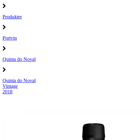
Produkter
Portvin
Quinta do Noval
Quinta do Noval
Vintage
2018