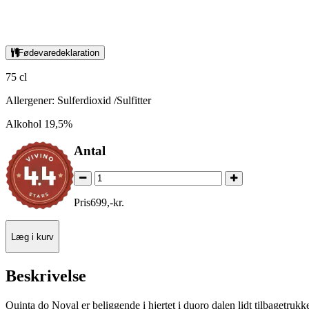
Fødevaredeklaration
75 cl
Allergener: Sulferdioxid /Sulfitter
Alkohol 19,5%
Antal
Pris
699
,
-
kr.
Læg i kurv
Beskrivelse
Quinta do Noval er beliggende i hjertet i duoro dalen lidt tilbagetruk