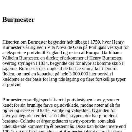
Burmester
Historien om Burmester begynder helt tilbage i 1750, hvor Henry
Burmester slår sig ned i Vila Nova de Gaia på Portugals vestkyst for
at eksportere portvin til England og resten af Europa. Da Johann
Wilhelm Burmester, en direkte efterkommer af Henry Burmester,
overtog styringen i 1834, begyndte der for alvor at komme skub i
sagerne. Burmester ejer nogle af de bedste vinmarker i Douro-
floden, og med en kapacitet på hele 3.000.000 liter portvin i
kældrene er der basis for lang tids lagring og flere forskellige typer
af portvin.
Burmester er særligt specialiseret i portvinstypen tawny, som er
kendt for sin brunlige farve og udviklede, modne noter af alt fra
figner og svesker til kaffe, vanilje og valnødder. Og inden for
tawny-kategorien er det især colheita-typen, der har gjort dem
berømte. Colheita er årgangsdateret tawny-portvin, som altså
udelukkende kommer fra ét bestemt år. Disse kan holde i mere end
100 år, og det fascinerende er, at Burmester takket være sin store