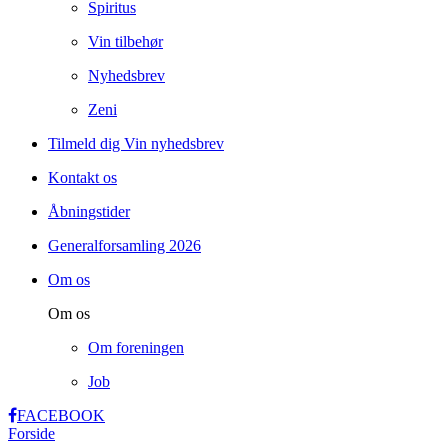
Spiritus
Vin tilbehør
Nyhedsbrev
Zeni
Tilmeld dig Vin nyhedsbrev
Kontakt os
Åbningstider
Generalforsamling 2026
Om os
Om os
Om foreningen
Job
FACEBOOK
Forside