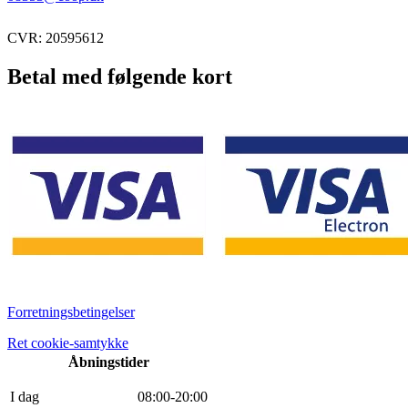
CVR: 20595612
Betal med følgende kort
Forretningsbetingelser
Ret cookie-samtykke
Åbningstider
I dag
0
8
:
0
0
-
20
:
0
0