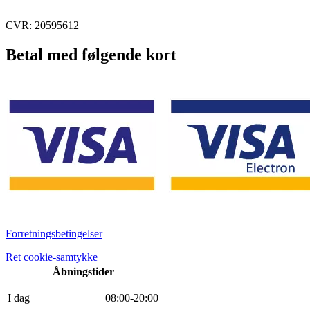
CVR: 20595612
Betal med følgende kort
Forretningsbetingelser
Ret cookie-samtykke
Åbningstider
I dag
0
8
:
0
0
-
20
:
0
0