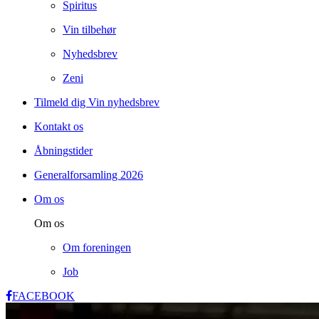
Spiritus
Vin tilbehør
Nyhedsbrev
Zeni
Tilmeld dig Vin nyhedsbrev
Kontakt os
Åbningstider
Generalforsamling 2026
Om os
Om os
Om foreningen
Job
FACEBOOK