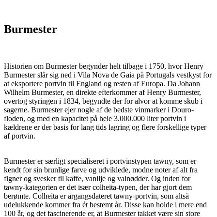
Burmester
Historien om Burmester begynder helt tilbage i 1750, hvor Henry
Burmester slår sig ned i Vila Nova de Gaia på Portugals vestkyst for
at eksportere portvin til England og resten af Europa. Da Johann
Wilhelm Burmester, en direkte efterkommer af Henry Burmester,
overtog styringen i 1834, begyndte der for alvor at komme skub i
sagerne. Burmester ejer nogle af de bedste vinmarker i Douro-
floden, og med en kapacitet på hele 3.000.000 liter portvin i
kældrene er der basis for lang tids lagring og flere forskellige typer
af portvin.
Burmester er særligt specialiseret i portvinstypen tawny, som er
kendt for sin brunlige farve og udviklede, modne noter af alt fra
figner og svesker til kaffe, vanilje og valnødder. Og inden for
tawny-kategorien er det især colheita-typen, der har gjort dem
berømte. Colheita er årgangsdateret tawny-portvin, som altså
udelukkende kommer fra ét bestemt år. Disse kan holde i mere end
100 år, og det fascinerende er, at Burmester takket være sin store