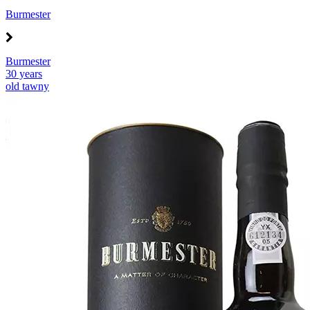
Burmester
Burmester
30 years
old tawny