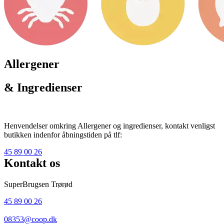
Allergener
& Ingredienser
Henvendelser omkring Allergener og ingredienser, kontakt venligst
butikken indenfor åbningstiden på tlf:
45 89 00 26
Kontakt os
SuperBrugsen Trørød
45 89 00 26
08353@coop.dk