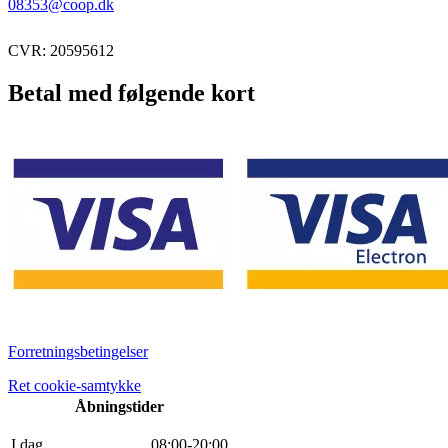
08353@coop.dk
CVR: 20595612
Betal med følgende kort
Forretningsbetingelser
Ret cookie-samtykke
Åbningstider
I dag
0
8
:
0
0
-
20
:
0
0