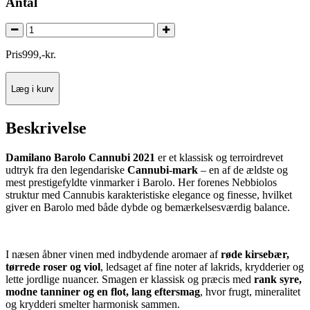
Antal
Pris
999
,
-
kr.
Læg i kurv
Beskrivelse
Damilano Barolo Cannubi 2021
er et klassisk og terroirdrevet
udtryk fra den legendariske
Cannubi-mark
– en af de ældste og
mest prestigefyldte vinmarker i Barolo. Her forenes Nebbiolos
struktur med Cannubis karakteristiske elegance og finesse, hvilket
giver en Barolo med både dybde og bemærkelsesværdig balance.
I næsen åbner vinen med indbydende aromaer af
røde kirsebær,
tørrede roser og viol
, ledsaget af fine noter af lakrids, krydderier og
lette jordlige nuancer. Smagen er klassisk og præcis med
rank syre,
modne tanniner og en flot, lang eftersmag
, hvor frugt, mineralitet
og krydderi smelter harmonisk sammen.