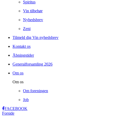
Spiritus
Vin tilbehør
Nyhedsbrev
Zeni
Tilmeld dig Vin nyhedsbrev
Kontakt os
Åbningstider
Generalforsamling 2026
Om os
Om os
Om foreningen
Job
FACEBOOK
Forside