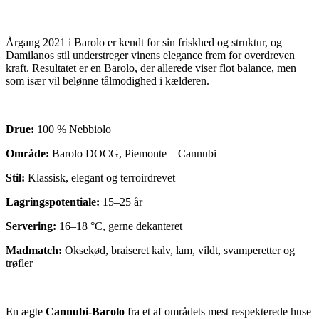
Årgang 2021 i Barolo er kendt for sin friskhed og struktur, og
Damilanos stil understreger vinens elegance frem for overdreven
kraft. Resultatet er en Barolo, der allerede viser flot balance, men
som især vil belønne tålmodighed i kælderen.
Drue:
100 % Nebbiolo
Område:
Barolo DOCG, Piemonte – Cannubi
Stil:
Klassisk, elegant og terroirdrevet
Lagringspotentiale:
15–25 år
Servering:
16–18 °C, gerne dekanteret
Madmatch:
Oksekød, braiseret kalv, lam, vildt, svamperetter og
trøfler
En ægte
Cannubi-Barolo
fra et af områdets mest respekterede huse