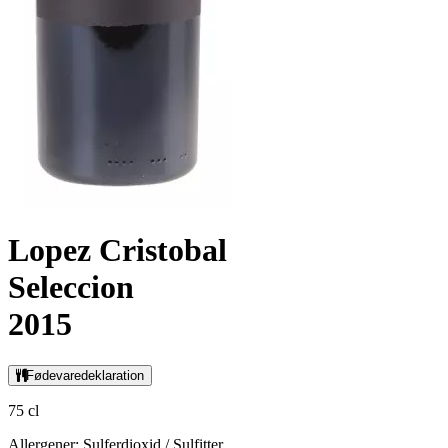
Lopez Cristobal
Seleccion
2015
Fødevaredeklaration
75 cl
Allergener: Sulferdioxid / Sulfitter