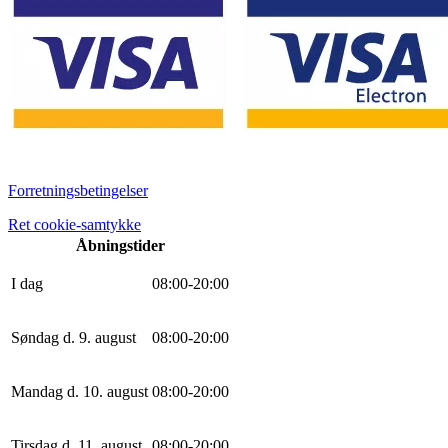
Forretningsbetingelser
Ret cookie-samtykke
Åbningstider
I dag
0
8
:
0
0
-
20
:
0
0
Søndag d. 9. august
0
8
:
0
0
-
20
:
0
0
Mandag d. 10. august
0
8
:
0
0
-
20
:
0
0
Tirsdag d. 11. august
0
8
:
0
0
-
20
:
0
0