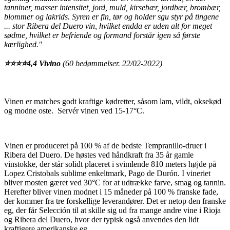
tanniner, masser intensitet, jord, muld, kirsebær, jordbær, brombær,
blommer og lakrids. Syren er fin, tør og holder sgu styr på tingene
... stor Ribera del Duero vin, hvilket endda er uden alt for meget
sødme, hvilket er befriende og formand forstår igen så første
kærlighed."
⭐️⭐️⭐️⭐️4,4 Vivino
(60 bedømmelser. 22/02-2022)
Vinen er matches godt kraftige kødretter, såsom lam, vildt, oksekød
og modne oste.
Servér vinen ved 15-17°C.
Vinen er produceret på 100 % af de bedste Tempranillo-druer i
Ribera del Duero. De høstes ved håndkraft fra 35 år gamle
vinstokke, der står solidt placeret i svimlende 810 meters højde på
Lopez Cristobals sublime enkeltmark, Pago de Durón. I vineriet
bliver mosten gæret ved 30°C for at udtrække farve, smag og tannin.
Herefter bliver vinen modnet i 15 måneder på 100 % franske fade,
der kommer fra tre forskellige leverandører. Det er netop den franske
eg, der får Selección til at skille sig ud fra mange andre vine i Rioja
og Ribera del Duero, hvor der typisk også anvendes den lidt
kraftigere amerikanske eg.