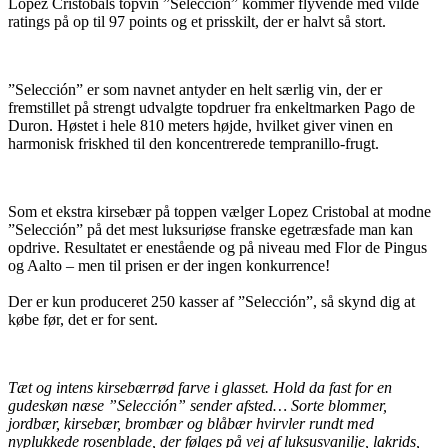
Lopez Cristobals topvin ”Selección” kommer flyvende med vilde
ratings på op til 97 points og et prisskilt, der er halvt så stort.
”Selección” er som navnet antyder en helt særlig vin, der er
fremstillet på strengt udvalgte topdruer fra enkeltmarken Pago de
Duron. Høstet i hele 810 meters højde, hvilket giver vinen en
harmonisk friskhed til den koncentrerede tempranillo-frugt.
Som et ekstra kirsebær på toppen vælger Lopez Cristobal at modne
”Selección” på det mest luksuriøse franske egetræsfade man kan
opdrive. Resultatet er enestående og på niveau med Flor de Pingus
og Aalto – men til prisen er der ingen konkurrence!
Der er kun produceret 250 kasser af ”Selección”, så skynd dig at
købe før, det er for sent.
Tæt og intens kirsebærrød farve i glasset. Hold da fast for en
gudeskøn næse ”Selección” sender afsted… Sorte blommer,
jordbær, kirsebær, brombær og blåbær hvirvler rundt med
nyplukkede rosenblade, der følges på vej af luksusvanilje, lakrids,