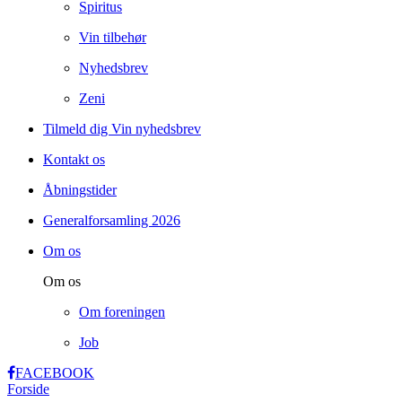
Spiritus
Vin tilbehør
Nyhedsbrev
Zeni
Tilmeld dig Vin nyhedsbrev
Kontakt os
Åbningstider
Generalforsamling 2026
Om os
Om os
Om foreningen
Job
FACEBOOK
Forside