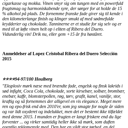
cigarkasse og mokka. Vinen smyr sig om tungen med en powerfuld
frugtsmag og harmoniskabende syre, der sørger for at holde de 15
% alkohol på plads. De fornemme franske fade giver sig til kende i
den kilometerlange finish og klinger smukt af med sødmefulde
krydderier og chokolade. Tanninerne er et studie for sig selv og er
med til at løfte vinen helt op i eliten af Ribera del Duero.
Vidunderlig vin! Drik nu, eller gem +15 år fra høståret.
Anmeldelser af Lopez Cristobal Ribera del Duero Selección
2015
⭐️⭐️⭐️⭐️94-97/100 Houlberg
"Eksplosiv mørk næse med brændte fade, engelsk og finsk lakrids i
sød infight, Coca Cola, chokolade, sorte kirsebær, solbær, brombær,
enebær, kaffe, blomsterpollen, røg, tørv, grafit, kanel, vanilje, stor,
kraftig og så fornemmes der alligevel en vis elegance. Meget mere
ren og epo-frisk end den 2010'er, som jeg smagte for nogle år siden
og var lidt oxyderet og indelukket, men det er bestemt ikke tilfældet
med denne 2015. I munden er frugten er langt friskere end du lige
forventer ... og virker samtidig heller ikke så mørk, som duften
egentlig reklamerede med. Den har en vildt stor tørhed, en del