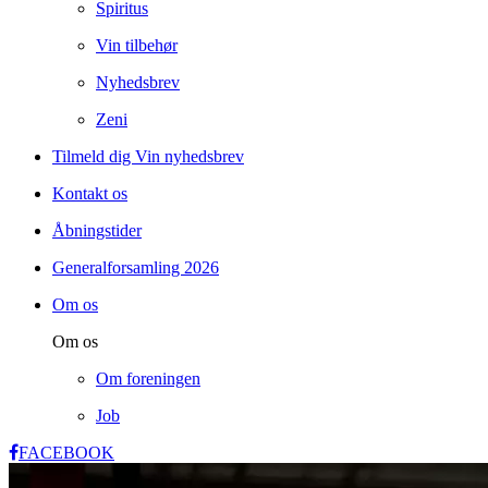
Spiritus
Vin tilbehør
Nyhedsbrev
Zeni
Tilmeld dig Vin nyhedsbrev
Kontakt os
Åbningstider
Generalforsamling 2026
Om os
Om os
Om foreningen
Job
FACEBOOK