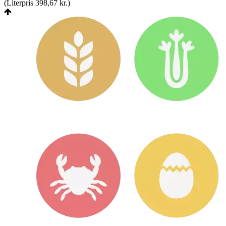
(
Literpris 398,67 kr.
)