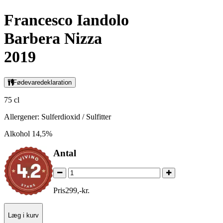
Francesco Iandolo
Barbera Nizza
2019
Fødevaredeklaration
75 cl
Allergener: Sulferdioxid / Sulfitter
Alkohol 14,5%
Antal
Pris
299
,
-
kr.
Læg i kurv