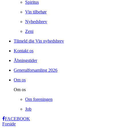
Spiritus
Vin tilbehør
Nyhedsbrev
Zeni
Tilmeld dig Vin nyhedsbrev
Kontakt os
Åbningstider
Generalforsamling 2026
Om os
Om os
Om foreningen
Job
FACEBOOK
Forside