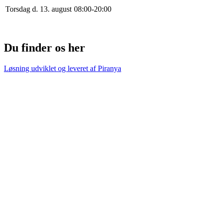
Torsdag d. 13. august
0
8
:
0
0
-
20
:
0
0
Du finder os her
Løsning udviklet og leveret af
Piranya