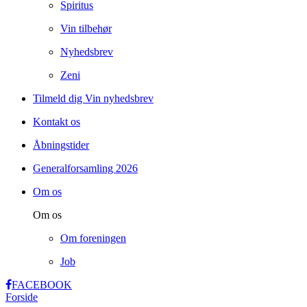
Spiritus
Vin tilbehør
Nyhedsbrev
Zeni
Tilmeld dig Vin nyhedsbrev
Kontakt os
Åbningstider
Generalforsamling 2026
Om os
Om os
Om foreningen
Job
FACEBOOK
Forside