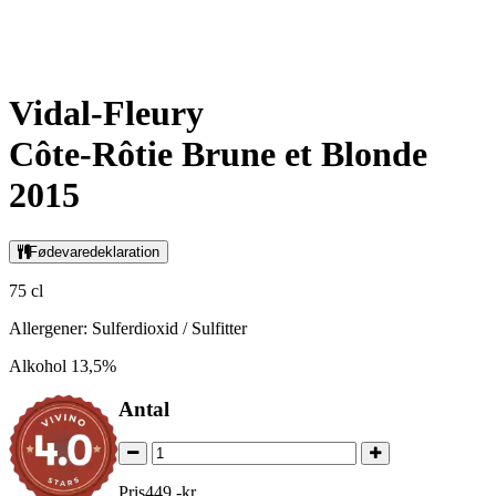
Vidal-Fleury
Côte-Rôtie Brune et Blonde
2015
Fødevaredeklaration
75 cl
Allergener: Sulferdioxid / Sulfitter
Alkohol 13,5%
Antal
Pris
449
,
-
kr.