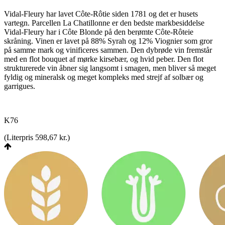
Vidal-Fleury har lavet Côte-Rôtie siden 1781 og det er husets
vartegn. Parcellen La Chatillonne er den bedste markbesiddelse
Vidal-Fleury har i Côte Blonde på den berømte Côte-Rôteie
skråning. Vinen er lavet på 88% Syrah og 12% Viognier som gror
på samme mark og vinificeres sammen. Den dybrøde vin fremstår
med en flot bouquet af mørke kirsebær, og hvid peber. Den flot
strukturerede vin åbner sig langsomt i smagen, men bliver så meget
fyldig og mineralsk og meget kompleks med strejf af solbær og
garrigues.
K76
(
Literpris 598,67 kr.
)