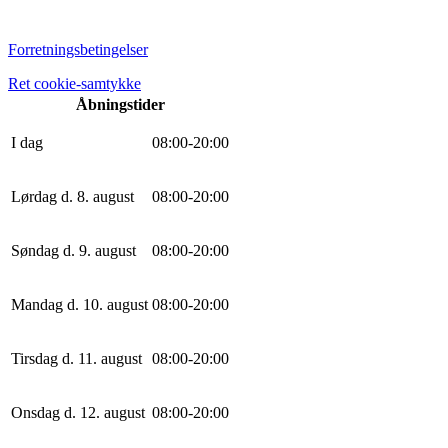
Forretningsbetingelser
Ret cookie-samtykke
Åbningstider
I dag
0
8
:
0
0
-
20
:
0
0
Lørdag d. 8. august
0
8
:
0
0
-
20
:
0
0
Søndag d. 9. august
0
8
:
0
0
-
20
:
0
0
Mandag d. 10. august
0
8
:
0
0
-
20
:
0
0
Tirsdag d. 11. august
0
8
:
0
0
-
20
:
0
0
Onsdag d. 12. august
0
8
:
0
0
-
20
:
0
0