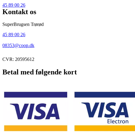
45 89 00 26
Kontakt os
SuperBrugsen Trørød
45 89 00 26
08353@coop.dk
CVR: 20595612
Betal med følgende kort