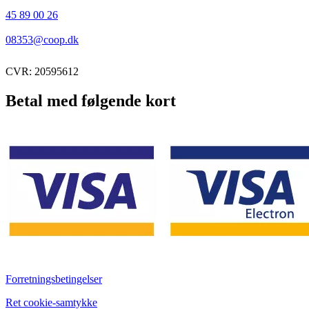
45 89 00 26
08353@coop.dk
CVR: 20595612
Betal med følgende kort
Forretningsbetingelser
Ret cookie-samtykke