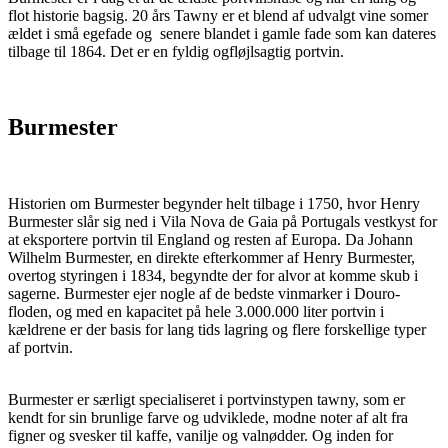
flot historie bagsig. 20 års Tawny er et blend af udvalgt vine somer
ældet i små egefade og senere blandet i gamle fade som kan dateres
tilbage til 1864. Det er en fyldig ogfløjlsagtig portvin.
Burmester
Historien om Burmester begynder helt tilbage i 1750, hvor Henry
Burmester slår sig ned i Vila Nova de Gaia på Portugals vestkyst for
at eksportere portvin til England og resten af Europa. Da Johann
Wilhelm Burmester, en direkte efterkommer af Henry Burmester,
overtog styringen i 1834, begyndte der for alvor at komme skub i
sagerne. Burmester ejer nogle af de bedste vinmarker i Douro-
floden, og med en kapacitet på hele 3.000.000 liter portvin i
kældrene er der basis for lang tids lagring og flere forskellige typer
af portvin.
Burmester er særligt specialiseret i portvinstypen tawny, som er
kendt for sin brunlige farve og udviklede, modne noter af alt fra
figner og svesker til kaffe, vanilje og valnødder. Og inden for