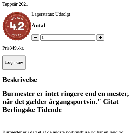
Tappeår 2021
Lagerstatus:
Udsolgt
Antal
Pris
349
,
-
kr.
Læg i kurv
Beskrivelse
Burmester er intet ringere end en mester,
når det gælder årgangsportvin." Citat
Berlingske Tidende
Burmester er i dag et af de ældste portvinshuse og har en lang og