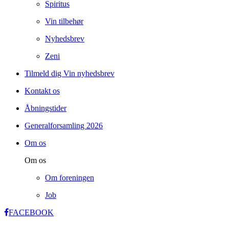
Spiritus
Vin tilbehør
Nyhedsbrev
Zeni
Tilmeld dig Vin nyhedsbrev
Kontakt os
Åbningstider
Generalforsamling 2026
Om os
Om os
Om foreningen
Job
FACEBOOK