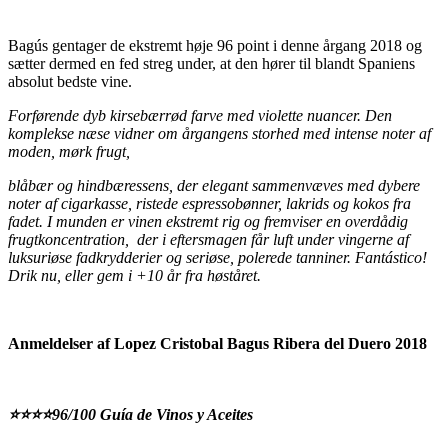
Bagús gentager de ekstremt høje 96 point i denne årgang 2018 og
sætter dermed en fed streg under, at den hører til blandt Spaniens
absolut bedste vine.
Forførende dyb kirsebærrød farve med violette nuancer. Den
komplekse næse vidner om årgangens storhed med intense noter af
moden, mørk frugt,
blåbær og hindbæressens, der elegant sammenvæves med dybere
noter af cigarkasse, ristede espressobønner, lakrids og kokos fra
fadet.
I munden er vinen ekstremt rig og fremviser en overdådig
frugtkoncentration,
der i eftersmagen får luft under vingerne af
luksuriøse fadkrydderier og seriøse, polerede tanniner. Fantástico!
Drik nu, eller gem i +10 år fra høståret.
Anmeldelser af Lopez Cristobal Bagus Ribera del Duero 2018
⭐️⭐️⭐️⭐️96/100 Guía de Vinos y Aceites