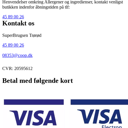
Henvendelser omkring Allergener og ingredienser, kontakt venligst
butikken indenfor åbningstiden på tlf:
45 89 00 26
Kontakt os
SuperBrugsen Trørød
45 89 00 26
08353@coop.dk
CVR: 20595612
Betal med følgende kort