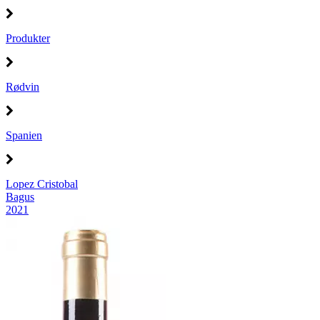
Produkter
Rødvin
Spanien
Lopez Cristobal
Bagus
2021