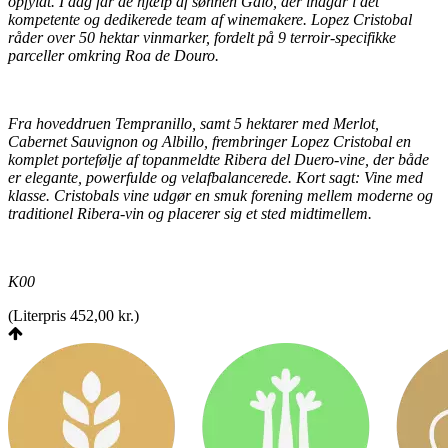
opfyldt. I dag får de hjælp af sønnen Galo, der indgår i det
kompetente og dedikerede team af winemakere. Lopez Cristobal
råder over 50 hektar vinmarker, fordelt på 9 terroir-specifikke
parceller omkring Roa de Douro.
Fra hoveddruen Tempranillo, samt 5 hektarer med Merlot,
Cabernet Sauvignon og Albillo, frembringer Lopez Cristobal en
komplet portefølje af topanmeldte Ribera del Duero-vine, der både
er elegante, powerfulde og velafbalancerede. Kort sagt: Vine med
klasse. Cristobals vine udgør en smuk forening mellem moderne og
traditionel Ribera-vin og placerer sig et sted midtimellem.
K00
(
Literpris 452,00 kr.
)