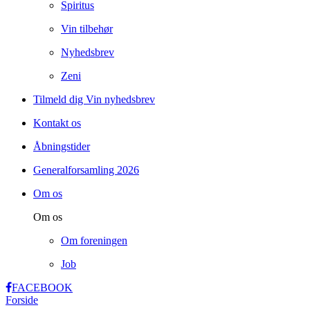
Spiritus
Vin tilbehør
Nyhedsbrev
Zeni
Tilmeld dig Vin nyhedsbrev
Kontakt os
Åbningstider
Generalforsamling 2026
Om os
Om os
Om foreningen
Job
FACEBOOK
Forside