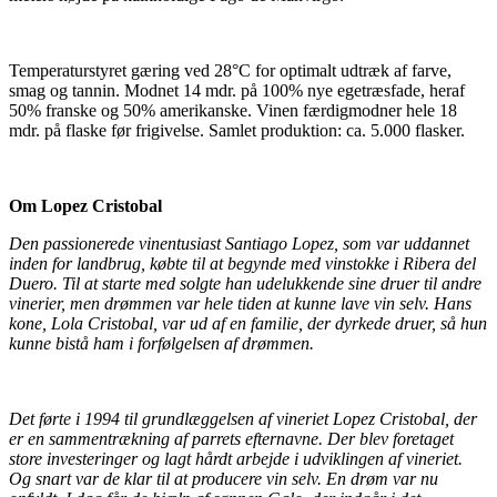
Temperaturstyret gæring ved 28°C for optimalt udtræk af farve,
smag og tannin. Modnet 14 mdr. på 100% nye egetræsfade, heraf
50% franske og 50% amerikanske. Vinen færdigmodner hele 18
mdr. på flaske før frigivelse. Samlet produktion: ca. 5.000 flasker.
Om Lopez Cristobal
Den passionerede vinentusiast Santiago Lopez, som var uddannet
inden for landbrug, købte til at begynde med vinstokke i Ribera del
Duero. Til at starte med solgte han udelukkende sine druer til andre
vinerier, men drømmen var hele tiden at kunne lave vin selv. Hans
kone, Lola Cristobal, var ud af en familie, der dyrkede druer, så hun
kunne bistå ham i forfølgelsen af drømmen.
Det førte i 1994 til grundlæggelsen af vineriet Lopez Cristobal, der
er en sammentrækning af parrets efternavne. Der blev foretaget
store investeringer og lagt hårdt arbejde i udviklingen af vineriet.
Og snart var de klar til at producere vin selv. En drøm var nu