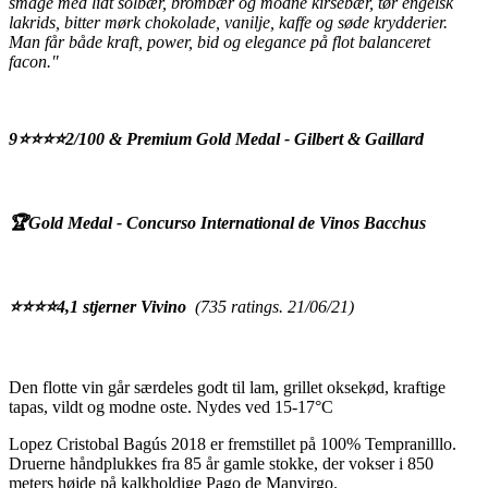
smage med lidt solbær, brombær og modne kirsebær, tør engelsk
lakrids, bitter mørk chokolade, vanilje, kaffe og søde krydderier.
Man får både kraft, power, bid og elegance på flot balanceret
facon."
9⭐️⭐️⭐️⭐️2/100 & Premium Gold Medal - Gilbert & Gaillard
🏆Gold Medal - Concurso International de Vinos Bacchus
⭐️⭐️⭐️⭐️4,1 stjerner Vivino
(735 ratings. 21/06/21)
Den flotte vin går særdeles godt til lam, grillet oksekød, kraftige
tapas, vildt og modne oste. Nydes ved 15-17°C
Lopez Cristobal Bagús 2018 er fremstillet på 100% Tempranilllo.
Druerne håndplukkes fra 85 år gamle stokke, der vokser i 850
meters højde på kalkholdige Pago de Manvirgo.