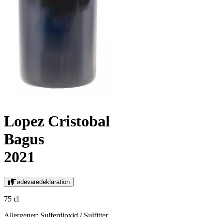
Lopez Cristobal
Bagus
2021
Fødevaredeklaration
75 cl
Allergener: Sulferdioxid / Sulfitter