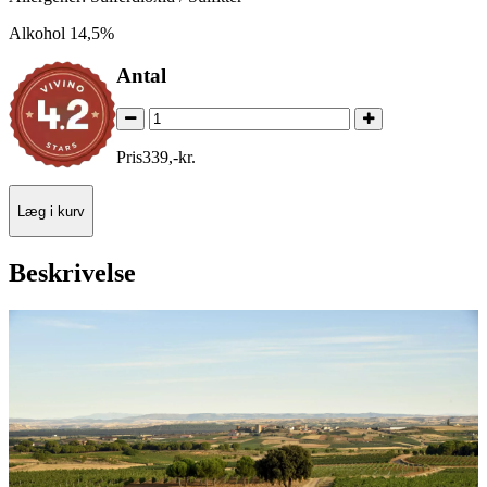
Alkohol 14,5%
Antal
Pris
339
,
-
kr.
Læg i kurv
Beskrivelse