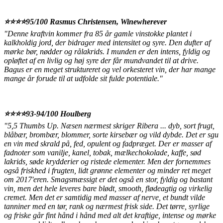
⭐️⭐️⭐️⭐️95/100 Rasmus Christensen, Winewherever
"Denne kraftvin kommer fra 85 år gamle vinstokke plantet i
kalkholdig jord, der bidrager med intensitet og syre. Den dufter af
mørke bør, nødder og rålakrids. I munden er den intens, fyldig og
opløftet af en livlig og høj syre der får mundvandet til at drive.
Bagus er en meget struktureret og vel orkesteret vin, der har mange
mange år forude til at udfolde sit fulde potentiale."
⭐️⭐️⭐️⭐️93-94/100 Houlberg
"5,5 Thumbs Up. Næsen nærmest skriger Ribera ... dyb, sort frugt,
blåbær, brombær, blommer, sorte kirsebær og vild dybde. Det er sgu
en vin med skrald på, fed, opulent og fadpræget. Der er masser af
fadnoter som vanilje, kanel, tobak, mælkechokolade, kaffe, sød
lakrids, søde krydderier og ristede elementer. Men der fornemmes
også friskhed i frugten, lidt grønne elementer og minder ret meget
om 2017'eren. Smagsmæssigt er det også en stor, fyldig og bastant
vin, men det hele leveres bare blødt, smooth, flødeagtig og virkelig
cremet. Men det er samtidig med masser af nerve, et bundt vilde
tanniner med en tør, rank og nærmest frisk side. Det tørre, syrlige
og friske går fint hånd i hånd med alt det kraftige, intense og mørke