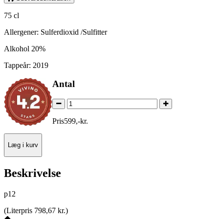
75 cl
Allergener: Sulferdioxid /Sulfitter
Alkohol 20%
Tappeår: 2019
Antal
Pris
599
,
-
kr.
Læg i kurv
Beskrivelse
p12
(
Literpris 798,67 kr.
)