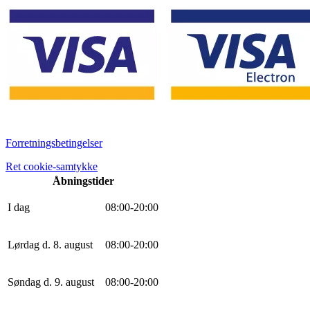
Forretningsbetingelser
Ret cookie-samtykke
Åbningstider
I dag
0
8
:
0
0
-
20
:
0
0
Lørdag d. 8. august
0
8
:
0
0
-
20
:
0
0
Søndag d. 9. august
0
8
:
0
0
-
20
:
0
0