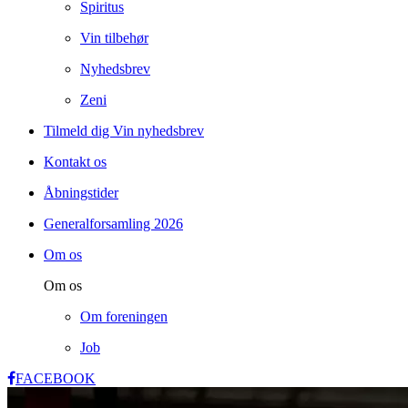
Spiritus
Vin tilbehør
Nyhedsbrev
Zeni
Tilmeld dig Vin nyhedsbrev
Kontakt os
Åbningstider
Generalforsamling 2026
Om os
Om os
Om foreningen
Job
FACEBOOK