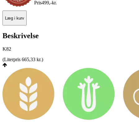
Pris
499
,
-
kr.
Læg i kurv
Beskrivelse
K82
(
Literpris 665,33 kr.
)