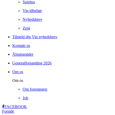
Spiritus
Vin tilbehør
Nyhedsbrev
Zeni
Tilmeld dig Vin nyhedsbrev
Kontakt os
Åbningstider
Generalforsamling 2026
Om os
Om os
Om foreningen
Job
FACEBOOK
Forside