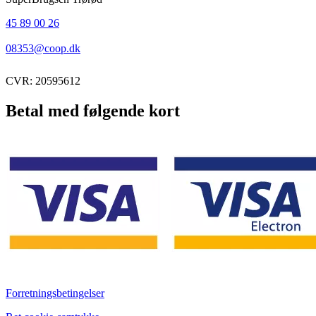
45 89 00 26
08353@coop.dk
CVR: 20595612
Betal med følgende kort
Forretningsbetingelser