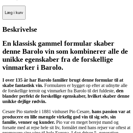
Læg i kurv
Beskrivelse
En klassisk gammel formular skaber
denne Barolo vin som kombinerer alle de
unikke egenskaber fra de forskellige
vinmarker i Barolo.
I over 135 år har Barolo familier brugt denne formular til at
skabe fantastisk vin.
Formularen er bygget op efter at udnytte alle
de forskellige terroir og vinmarker fra Barolo til det fuldeste,
den
blander perfekt de forskellige egenskaber, hvilket skaber denne
unikke dejlige rødvin.
Cesare Pio startede i 1881 vinhuset Pio Cesare,
hans passion var at
producere en lille mængde virkelig god vin til sig selv, sin
familie, venner og kunder.
Pio var en meget berejst mand og
forsatte med at rejse hele sit liv, formålet med hans rejser var oftest at
promovere sine vine til hele Europa. I dag driver 5. generation