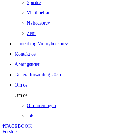
Spiritus
Vin tilbehør
Nyhedsbrev
Zeni
Tilmeld dig Vin nyhedsbrev
Kontakt os
Åbningstider
Generalforsamling 2026
Om os
Om os
Om foreningen
Job
FACEBOOK
Forside