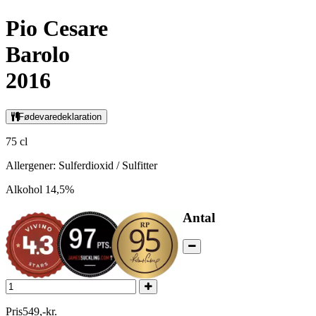
Pio Cesare
Barolo
2016
Fødevaredeklaration
75 cl
Allergener: Sulferdioxid / Sulfitter
Alkohol 14,5%
Antal
Pris
549
,
-
kr.