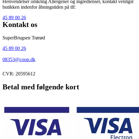
Henvendelser omkring Allergener og ingredienser, kontakt venligst
butikken indenfor åbningstiden på tlf:
45 89 00 26
Kontakt os
SuperBrugsen Trørød
45 89 00 26
08353@coop.dk
CVR: 20595612
Betal med følgende kort