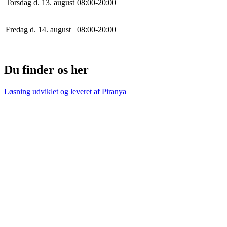
Torsdag d. 13. august
0
8
:
0
0
-
20
:
0
0
Fredag d. 14. august
0
8
:
0
0
-
20
:
0
0
Du finder os her
Løsning udviklet og leveret af
Piranya