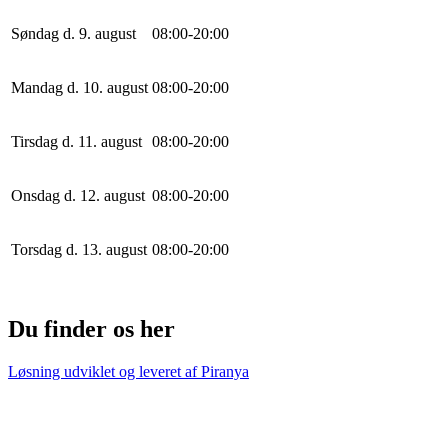
Søndag d. 9. august
0
8
:
0
0
-
20
:
0
0
Mandag d. 10. august
0
8
:
0
0
-
20
:
0
0
Tirsdag d. 11. august
0
8
:
0
0
-
20
:
0
0
Onsdag d. 12. august
0
8
:
0
0
-
20
:
0
0
Torsdag d. 13. august
0
8
:
0
0
-
20
:
0
0
Du finder os her
Løsning udviklet og leveret af
Piranya