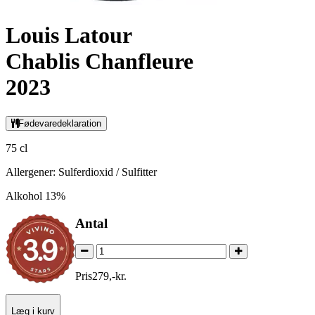
Louis Latour
Chablis Chanfleure
2023
Fødevaredeklaration
75 cl
Allergener: Sulferdioxid / Sulfitter
Alkohol 13%
Antal
Pris
279
,
-
kr.
Læg i kurv