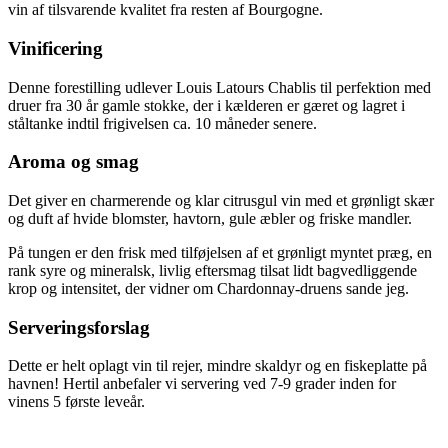
vin af tilsvarende kvalitet fra resten af Bourgogne.
Vinificering
Denne forestilling udlever Louis Latours Chablis til perfektion med
druer fra 30 år gamle stokke, der i kælderen er gæret og lagret i
ståltanke indtil frigivelsen ca. 10 måneder senere.
Aroma og smag
Det giver en charmerende og klar citrusgul vin med et grønligt skær
og duft af hvide blomster, havtorn, gule æbler og friske mandler.
På tungen er den frisk med tilføjelsen af et grønligt myntet præg, en
rank syre og mineralsk, livlig eftersmag tilsat lidt bagvedliggende
krop og intensitet, der vidner om Chardonnay-druens sande jeg.
Serveringsforslag
Dette er helt oplagt vin til rejer, mindre skaldyr og en fiskeplatte på
havnen! Hertil anbefaler vi servering ved 7-9 grader inden for
vinens 5 første leveår.