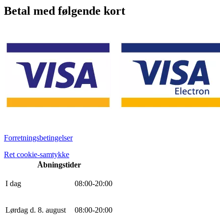
Betal med følgende kort
Forretningsbetingelser
Ret cookie-samtykke
Åbningstider
I dag
0
8
:
0
0
-
20
:
0
0
Lørdag d. 8. august
0
8
:
0
0
-
20
:
0
0