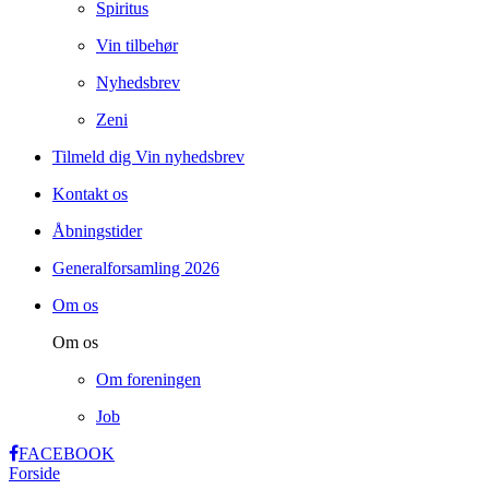
Spiritus
Vin tilbehør
Nyhedsbrev
Zeni
Tilmeld dig Vin nyhedsbrev
Kontakt os
Åbningstider
Generalforsamling 2026
Om os
Om os
Om foreningen
Job
FACEBOOK
Forside