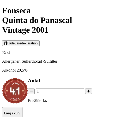
Fonseca
Quinta do Panascal
Vintage 2001
Fødevaredeklaration
75 cl
Allergener: Sulferdioxid /Sulfitter
Alkohol 20,5%
Antal
Pris
299
,
-
kr.
Læg i kurv