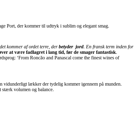
tage Port, der kommer til udtryk i sublim og elegant smag.
(det kommer af ordet terre, der
betyder
jord
. En fransk term inden for
er at være fadlagret i lang tid, før de smager fantastisk
.
 ordsprog: ‘From Roncão and Panascal come the finest wines of
n vidunderligt lækker der tydelig kommer igennem på munden.
mt stærk volumen og balance.