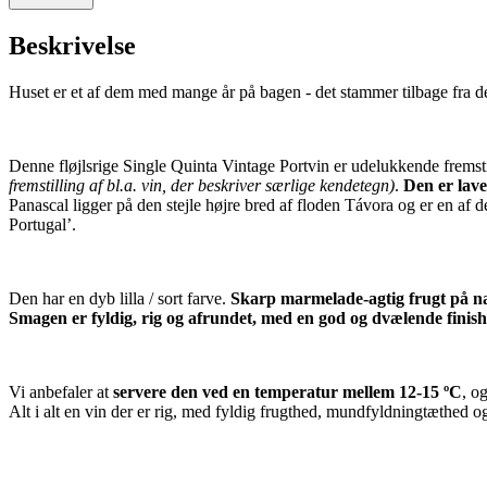
Beskrivelse
Huset er et af dem med mange år på bagen - det stammer tilbage fra det
Denne fløjlsrige Single Quinta Vintage Portvin er udelukkende fremsti
fremstilling af bl.a. vin, der beskriver særlige kendetegn)
.
Den er lave
Panascal ligger på den stejle højre bred af floden Távora og er en a
Portugal’.
Den har en dyb lilla / sort farve.
Skarp marmelade-agtig frugt på n
Smagen er fyldig, rig og afrundet, med en god og dvælende finish
Vi anbefaler at
servere den ved en temperatur mellem 12-15
ºC
, o
Alt i alt en vin der er rig, med fyldig frugthed, mundfyldningtæthed og 