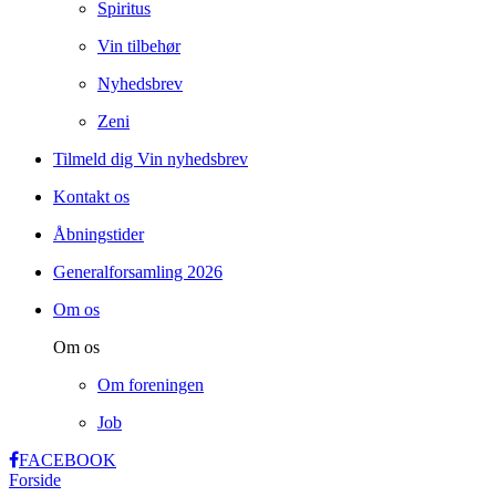
Spiritus
Vin tilbehør
Nyhedsbrev
Zeni
Tilmeld dig Vin nyhedsbrev
Kontakt os
Åbningstider
Generalforsamling 2026
Om os
Om os
Om foreningen
Job
FACEBOOK
Forside