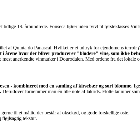
 tidlige 19. århundrede. Fonseca hører uden tvivl til førsteklasses Vin
llet af Quinta do Panascal. Hvilket er et udtryk for ejendomens terroir
t i årene hvor der bliver producerer "blødere" vine, som ikke behøv
f de mest anerkendte vinmarker i Dourodalen. Med ordene fra det lokale
æsen - kombineret med en samling af kirsebær og sort blomme.
Ige
.
Derudover fornemmer man én lille note af lakrids. Flotte tanniner sa
g gerne til et måltid der består af oksekød, og gode forskellige oste.
fløjlsagtig tekstur.