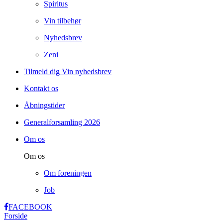
Spiritus
Vin tilbehør
Nyhedsbrev
Zeni
Tilmeld dig Vin nyhedsbrev
Kontakt os
Åbningstider
Generalforsamling 2026
Om os
Om os
Om foreningen
Job
FACEBOOK
Forside