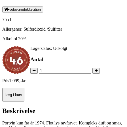
Fødevaredeklaration
75 cl
Allergener: Sulferdioxid /Sulfitter
Alkohol 20%
Lagerstatus:
Udsolgt
Antal
Pris
1.099
,
-
kr.
Læg i kurv
Beskrivelse
Portvin kun fra år 1974. Flot lys ravfarvet. Kompleks duft og smag