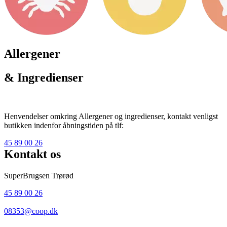
Allergener
& Ingredienser
Henvendelser omkring Allergener og ingredienser, kontakt venligst
butikken indenfor åbningstiden på tlf:
45 89 00 26
Kontakt os
SuperBrugsen Trørød
45 89 00 26
08353@coop.dk