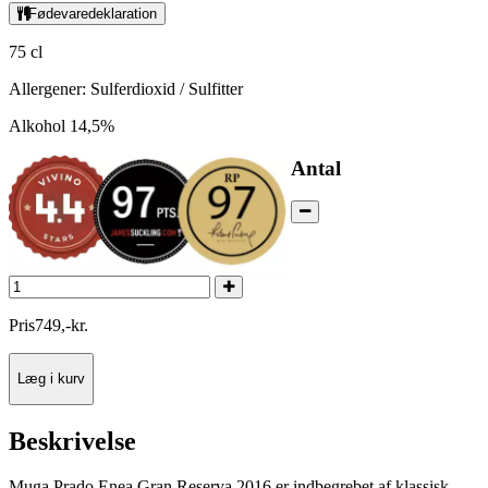
Fødevaredeklaration
75 cl
Allergener: Sulferdioxid / Sulfitter
Alkohol 14,5%
Antal
Pris
749
,
-
kr.
Læg i kurv
Beskrivelse
Muga Prado Enea Gran Reserva 2016 er indbegrebet af klassisk