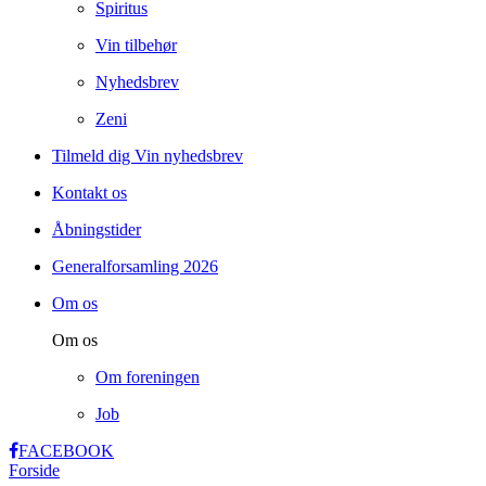
Spiritus
Vin tilbehør
Nyhedsbrev
Zeni
Tilmeld dig Vin nyhedsbrev
Kontakt os
Åbningstider
Generalforsamling 2026
Om os
Om os
Om foreningen
Job
FACEBOOK
Forside