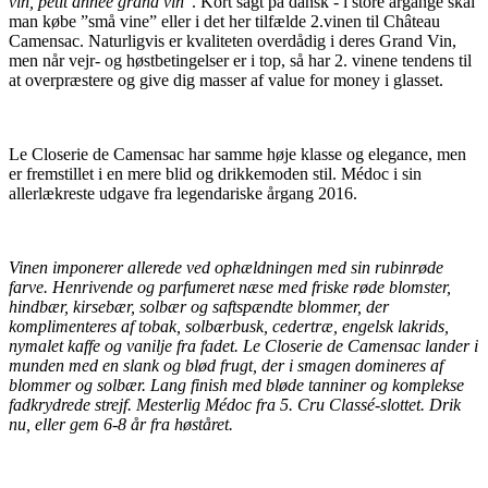
vin, petit année grand vin
”. Kort sagt på dansk - i store årgange skal
man købe ”små vine” eller i det her tilfælde 2.vinen til Château
Camensac. Naturligvis er kvaliteten overdådig i deres Grand Vin,
men når vejr- og høstbetingelser er i top, så har 2. vinene tendens til
at overpræstere og give dig masser af value for money i glasset.
Le Closerie de Camensac har samme høje klasse og elegance, men
er fremstillet i en mere blid og drikkemoden stil. Médoc i sin
allerlækreste udgave fra legendariske årgang 2016.
Vinen imponerer allerede ved ophældningen med sin rubinrøde
farve. Henrivende og parfumeret næse med friske røde blomster,
hindbær, kirsebær, solbær og saftspændte blommer, der
komplimenteres af tobak, solbærbusk, cedertræ, engelsk lakrids,
nymalet kaffe og vanilje fra fadet. Le Closerie de Camensac lander i
munden med en slank og blød frugt, der i smagen domineres af
blommer og solbær. Lang finish med bløde tanniner og komplekse
fadkrydrede strejf. Mesterlig Médoc fra 5. Cru Classé-slottet. Drik
nu, eller gem 6-8 år fra høståret.