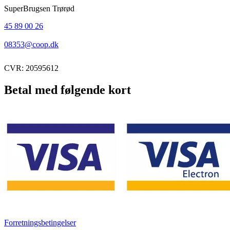
SuperBrugsen Trørød
45 89 00 26
08353@coop.dk
CVR: 20595612
Betal med følgende kort
Forretningsbetingelser