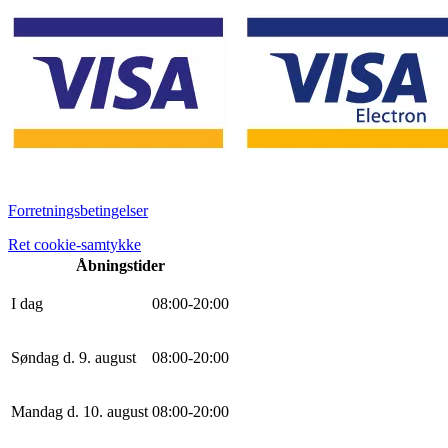
Forretningsbetingelser
Ret cookie-samtykke
Åbningstider
I dag
0
8
:
0
0
-
20
:
0
0
Søndag d. 9. august
0
8
:
0
0
-
20
:
0
0
Mandag d. 10. august
0
8
:
0
0
-
20
:
0
0