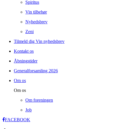
Spiritus
Vin tilbehør
Nyhedsbrev
Zeni
Tilmeld dig Vin nyhedsbrev
Kontakt os
Åbningstider
Generalforsamling 2026
Om os
Om os
Om foreningen
Job
FACEBOOK