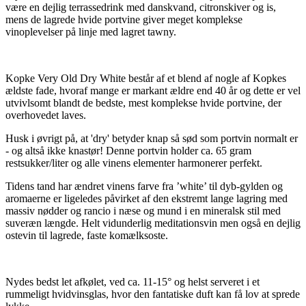
være en dejlig terrassedrink med danskvand, citronskiver og is,
mens de lagrede hvide portvine giver meget komplekse
vinoplevelser på linje med lagret tawny.
Kopke Very Old Dry White består af et blend af nogle af Kopkes
ældste fade, hvoraf mange er markant ældre end 40 år og dette er vel
utvivlsomt blandt de bedste, mest komplekse hvide portvine, der
overhovedet laves.
Husk i øvrigt på, at 'dry' betyder knap så sød som portvin normalt er
- og altså ikke knastør! Denne portvin holder ca. 65 gram
restsukker/liter og alle vinens elementer harmonerer perfekt.
Tidens tand har ændret vinens farve fra ’white’ til dyb-gylden og
aromaerne er ligeledes påvirket af den ekstremt lange lagring med
massiv nødder og rancio i næse og mund i en mineralsk stil med
suveræn længde. Helt vidunderlig meditationsvin men også en dejlig
ostevin til lagrede, faste komælksoste.
Nydes bedst let afkølet, ved ca. 11-15° og helst serveret i et
rummeligt hvidvinsglas, hvor den fantatiske duft kan få lov at sprede