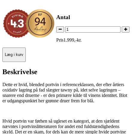
Antal
Pris
1.999
,
-
kr.
Læg i kurv
Beskrivelse
Dette er hvid, blended portvin i referenceklassen, der efter årtiers
oxidativ lagring på fad slægter tawny på, idet selve lagringen –
snarere end druerne - er den primære kilde til vinens identitet. Blot
er udgangspunktet her grønne druer frem for blå.
Hvid portvin var førhen så ugleset en kategori, at den sjældent
nævntes i portvinslitteraturen for andet end fuldstændighedens
skyld. Det er en skam, for dels kan de mere simple hvide portvine