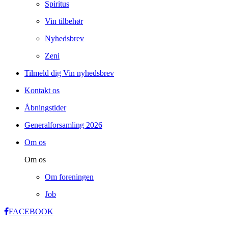
Spiritus
Vin tilbehør
Nyhedsbrev
Zeni
Tilmeld dig Vin nyhedsbrev
Kontakt os
Åbningstider
Generalforsamling 2026
Om os
Om os
Om foreningen
Job
FACEBOOK