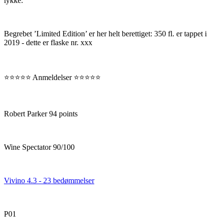
lykke.
Begrebet ’Limited Edition’ er her helt berettiget: 350 fl. er tappet i
2019 - dette er flaske nr. xxx
⭐️⭐️⭐️⭐️⭐️ Anmeldelser ⭐️⭐️⭐️⭐️⭐️
Robert Parker 94 points
Wine Spectator 90/100
Vivino 4.3 - 23 bedømmelser
P01