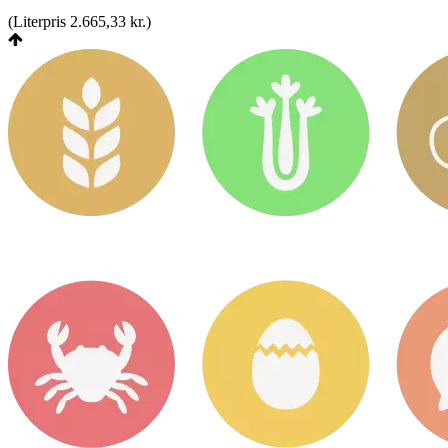
(
Literpris 2.665,33 kr.
)