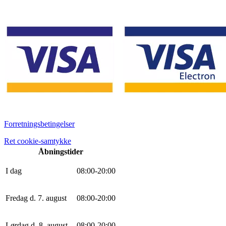
Forretningsbetingelser
Ret cookie-samtykke
Åbningstider
I dag
0
8
:
0
0
-
20
:
0
0
Fredag d. 7. august
0
8
:
0
0
-
20
:
0
0
Lørdag d. 8. august
0
8
:
0
0
-
20
:
0
0