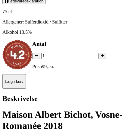
Fødevaredeklaration
75 cl
Allergener: Sulferdioxid / Sulfitter
Alkohol 13,5%
Antal
Pris
599
,
-
kr.
Læg i kurv
Beskrivelse
Maison Albert Bichot, Vosne-
Romanée 2018