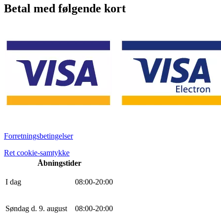
Betal med følgende kort
Forretningsbetingelser
Ret cookie-samtykke
Åbningstider
I dag
0
8
:
0
0
-
20
:
0
0
Søndag d. 9. august
0
8
:
0
0
-
20
:
0
0