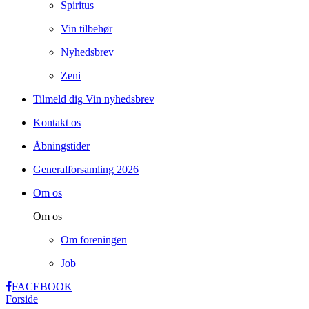
Spiritus
Vin tilbehør
Nyhedsbrev
Zeni
Tilmeld dig Vin nyhedsbrev
Kontakt os
Åbningstider
Generalforsamling 2026
Om os
Om os
Om foreningen
Job
FACEBOOK
Forside