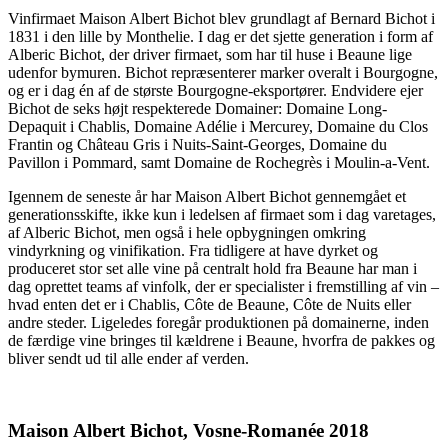
Vinfirmaet Maison Albert Bichot blev grundlagt af Bernard Bichot i
1831 i den lille by Monthelie. I dag er det sjette generation i form af
Alberic Bichot, der driver firmaet, som har til huse i Beaune lige
udenfor bymuren. Bichot repræsenterer marker overalt i Bourgogne,
og er i dag én af de største Bourgogne-eksportører. Endvidere ejer
Bichot de seks højt respekterede Domainer: Domaine Long-
Depaquit i Chablis, Domaine Adélie i Mercurey, Domaine du Clos
Frantin og Château Gris i Nuits-Saint-Georges, Domaine du
Pavillon i Pommard, samt Domaine de Rochegrès i Moulin-a-Vent.
Igennem de seneste år har Maison Albert Bichot gennemgået et
generationsskifte, ikke kun i ledelsen af firmaet som i dag varetages,
af Alberic Bichot, men også i hele opbygningen omkring
vindyrkning og vinifikation. Fra tidligere at have dyrket og
produceret stor set alle vine på centralt hold fra Beaune har man i
dag oprettet teams af vinfolk, der er specialister i fremstilling af vin –
hvad enten det er i Chablis, Côte de Beaune, Côte de Nuits eller
andre steder. Ligeledes foregår produktionen på domainerne, inden
de færdige vine bringes til kældrene i Beaune, hvorfra de pakkes og
bliver sendt ud til alle ender af verden.
Maison Albert Bichot, Vosne-Romanée 2018