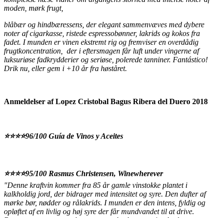
moden, mørk frugt,
blåbær og hindbæressens, der elegant sammenvæves med dybere
noter af cigarkasse, ristede espressobønner, lakrids og kokos fra
fadet.
I munden er vinen ekstremt rig og fremviser en overdådig
frugtkoncentration,
der i eftersmagen får luft under vingerne af
luksuriøse fadkrydderier og seriøse, polerede tanniner. Fantástico!
Drik nu, eller gem i +10 år fra høståret.
Anmeldelser af Lopez Cristobal Bagus Ribera del Duero 2018
⭐️⭐️⭐️⭐️96/100 Guía de Vinos y Aceites
⭐️⭐️⭐️⭐️95/100 Rasmus Christensen, Winewherever
"Denne kraftvin kommer fra 85 år gamle vinstokke plantet i
kalkholdig jord, der bidrager med intensitet og syre. Den dufter af
mørke bør, nødder og rålakrids. I munden er den intens, fyldig og
opløftet af en livlig og høj syre der får mundvandet til at drive.