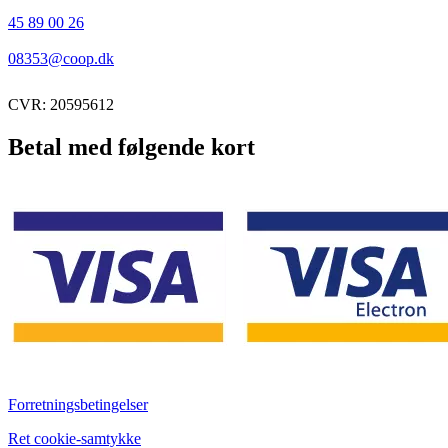
45 89 00 26
08353@coop.dk
CVR: 20595612
Betal med følgende kort
Forretningsbetingelser
Ret cookie-samtykke