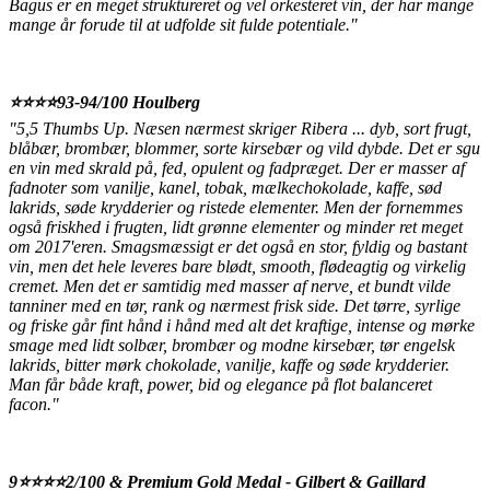
Bagus er en meget struktureret og vel orkesteret vin, der har mange
mange år forude til at udfolde sit fulde potentiale."
⭐️⭐️⭐️⭐️93-94/100 Houlberg
"5,5 Thumbs Up. Næsen nærmest skriger Ribera ... dyb, sort frugt,
blåbær, brombær, blommer, sorte kirsebær og vild dybde. Det er sgu
en vin med skrald på, fed, opulent og fadpræget. Der er masser af
fadnoter som vanilje, kanel, tobak, mælkechokolade, kaffe, sød
lakrids, søde krydderier og ristede elementer. Men der fornemmes
også friskhed i frugten, lidt grønne elementer og minder ret meget
om 2017'eren. Smagsmæssigt er det også en stor, fyldig og bastant
vin, men det hele leveres bare blødt, smooth, flødeagtig og virkelig
cremet. Men det er samtidig med masser af nerve, et bundt vilde
tanniner med en tør, rank og nærmest frisk side. Det tørre, syrlige
og friske går fint hånd i hånd med alt det kraftige, intense og mørke
smage med lidt solbær, brombær og modne kirsebær, tør engelsk
lakrids, bitter mørk chokolade, vanilje, kaffe og søde krydderier.
Man får både kraft, power, bid og elegance på flot balanceret
facon."
9⭐️⭐️⭐️⭐️2/100 & Premium Gold Medal - Gilbert & Gaillard