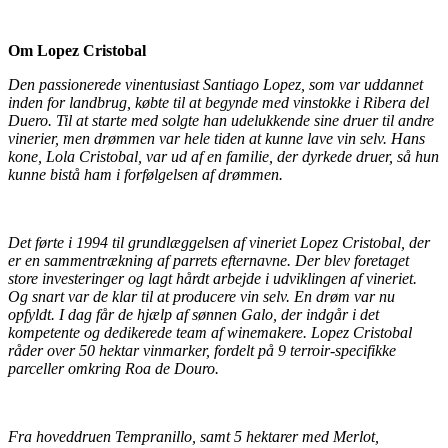
Om Lopez Cristobal
Den passionerede vinentusiast Santiago Lopez, som var uddannet
inden for landbrug, købte til at begynde med vinstokke i Ribera del
Duero. Til at starte med solgte han udelukkende sine druer til andre
vinerier, men drømmen var hele tiden at kunne lave vin selv. Hans
kone, Lola Cristobal, var ud af en familie, der dyrkede druer, så hun
kunne bistå ham i forfølgelsen af drømmen.
Det førte i 1994 til grundlæggelsen af vineriet Lopez Cristobal, der
er en sammentrækning af parrets efternavne. Der blev foretaget
store investeringer og lagt hårdt arbejde i udviklingen af vineriet.
Og snart var de klar til at producere vin selv. En drøm var nu
opfyldt. I dag får de hjælp af sønnen Galo, der indgår i det
kompetente og dedikerede team af winemakere. Lopez Cristobal
råder over 50 hektar vinmarker, fordelt på 9 terroir-specifikke
parceller omkring Roa de Douro.
Fra hoveddruen Tempranillo, samt 5 hektarer med Merlot,