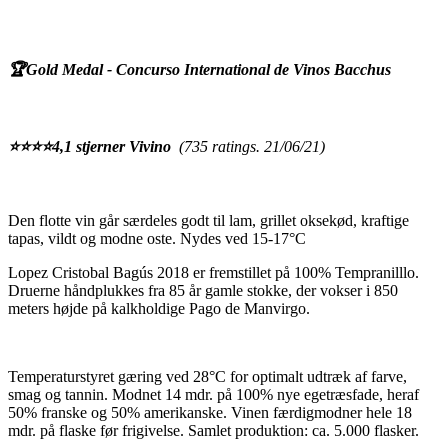
🏆Gold Medal - Concurso International de Vinos Bacchus
⭐️⭐️⭐️⭐️4,1 stjerner Vivino
(735 ratings. 21/06/21)
Den flotte vin går særdeles godt til lam, grillet oksekød, kraftige
tapas, vildt og modne oste. Nydes ved 15-17°C
Lopez Cristobal Bagús 2018 er fremstillet på 100% Tempranilllo.
Druerne håndplukkes fra 85 år gamle stokke, der vokser i 850
meters højde på kalkholdige Pago de Manvirgo.
Temperaturstyret gæring ved 28°C for optimalt udtræk af farve,
smag og tannin. Modnet 14 mdr. på 100% nye egetræsfade, heraf
50% franske og 50% amerikanske. Vinen færdigmodner hele 18
mdr. på flaske før frigivelse. Samlet produktion: ca. 5.000 flasker.