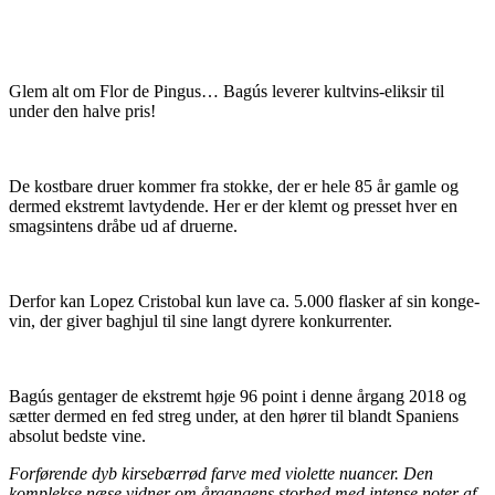
Glem alt om Flor de Pingus… Bagús leverer kultvins-eliksir til
under den halve pris!
De kostbare druer kommer fra stokke, der er hele 85 år gamle og
dermed ekstremt lavtydende. Her er der klemt og presset hver en
smagsintens dråbe ud af druerne.
Derfor kan Lopez Cristobal kun lave ca. 5.000 flasker af sin konge-
vin, der giver baghjul til sine langt dyrere konkurrenter.
Bagús gentager de ekstremt høje 96 point i denne årgang 2018 og
sætter dermed en fed streg under, at den hører til blandt Spaniens
absolut bedste vine.
Forførende dyb kirsebærrød farve med violette nuancer. Den
komplekse næse vidner om årgangens storhed med intense noter af