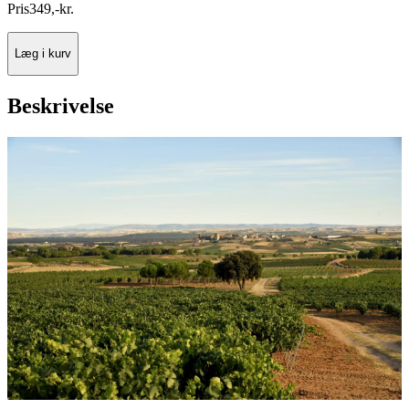
Pris
349
,
-
kr.
Læg i kurv
Beskrivelse