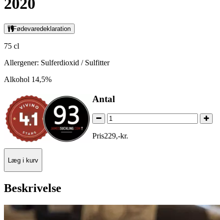
2020
Fødevaredeklaration
75 cl
Allergener: Sulferdioxid / Sulfitter
Alkohol 14,5%
Antal
Pris
229
,
-
kr.
Læg i kurv
Beskrivelse