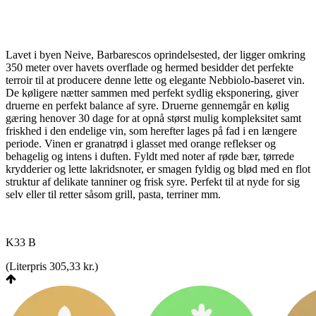
Lavet i byen Neive, Barbarescos oprindelsested, der ligger omkring
350 meter over havets overflade og hermed besidder det perfekte
terroir til at producere denne lette og elegante Nebbiolo-baseret vin.
De køligere nætter sammen med perfekt sydlig eksponering, giver
druerne en perfekt balance af syre. Druerne gennemgår en kølig
gæring henover 30 dage for at opnå størst mulig kompleksitet samt
friskhed i den endelige vin, som herefter lages på fad i en længere
periode. Vinen er granatrød i glasset med orange reflekser og
behagelig og intens i duften. Fyldt med noter af røde bær, tørrede
krydderier og lette lakridsnoter, er smagen fyldig og blød med en flot
struktur af delikate tanniner og frisk syre. Perfekt til at nyde for sig
selv eller til retter såsom grill, pasta, terriner mm.
K33 B
(
Literpris 305,33 kr.
)