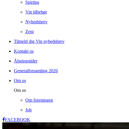
Spiritus
Vin tilbehør
Nyhedsbrev
Zeni
Tilmeld dig Vin nyhedsbrev
Kontakt os
Åbningstider
Generalforsamling 2026
Om os
Om os
Om foreningen
Job
FACEBOOK