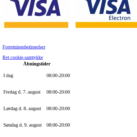
Forretningsbetingelser
Ret cookie-samtykke
Åbningstider
I dag
0
8
:
0
0
-
20
:
0
0
Fredag d. 7. august
0
8
:
0
0
-
20
:
0
0
Lørdag d. 8. august
0
8
:
0
0
-
20
:
0
0
Søndag d. 9. august
0
8
:
0
0
-
20
:
0
0