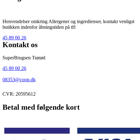
Henvendelser omkring Allergener og ingredienser, kontakt venligst
butikken indenfor åbningstiden på tlf:
45 89 00 26
Kontakt os
SuperBrugsen Trørød
45 89 00 26
08353@coop.dk
CVR: 20595612
Betal med følgende kort