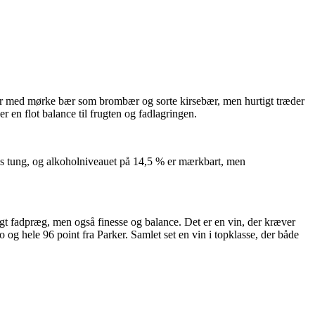
bner med mørke bær som brombær og sorte kirsebær, men hurtigt træder
er en flot balance til frugten og fadlagringen.
øles tung, og alkoholniveauet på 14,5 % er mærkbart, men
igt fadpræg, men også finesse og balance. Det er en vin, der kræver
g hele 96 point fra Parker. Samlet set en vin i topklasse, der både