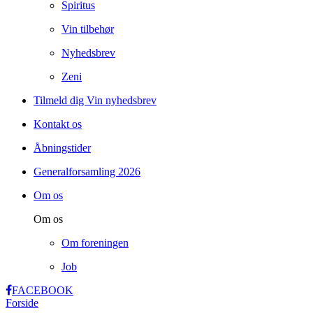
Spiritus
Vin tilbehør
Nyhedsbrev
Zeni
Tilmeld dig Vin nyhedsbrev
Kontakt os
Åbningstider
Generalforsamling 2026
Om os
Om os
Om foreningen
Job
FACEBOOK
Forside