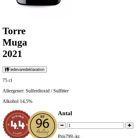
Torre
Muga
2021
Fødevaredeklaration
75 cl
Allergener: Sulferdioxid / Sulfitter
Alkohol 14,5%
Antal
Pris
799
,
-
kr.