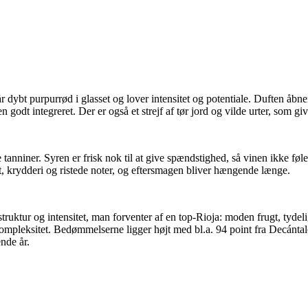
 dybt purpurrød i glasset og lover intensitet og potentiale. Duften å
n godt integreret. Der er også et strejf af tør jord og vilde urter, som giv
tanniner. Syren er frisk nok til at give spændstighed, så vinen ikke f
, krydderi og ristede noter, og eftersmagen bliver hængende længe.
uktur og intensitet, man forventer af en top-Rioja: moden frugt, tydel
leksitet. Bedømmelserne ligger højt med bl.a. 94 point fra Decántalo o
nde år.