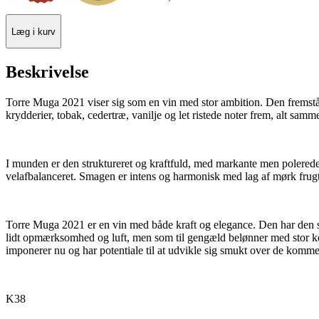
Læg i kurv
Beskrivelse
Torre Muga 2021 viser sig som en vin med stor ambition. Den fremstår
krydderier, tobak, cedertræ, vanilje og let ristede noter frem, alt samme
I munden er den struktureret og kraftfuld, med markante men polerede 
velafbalanceret. Smagen er intens og harmonisk med lag af mørk frugt
Torre Muga 2021 er en vin med både kraft og elegance. Den har den str
lidt opmærksomhed og luft, men som til gengæld belønner med stor komp
imponerer nu og har potentiale til at udvikle sig smukt over de komme
K38