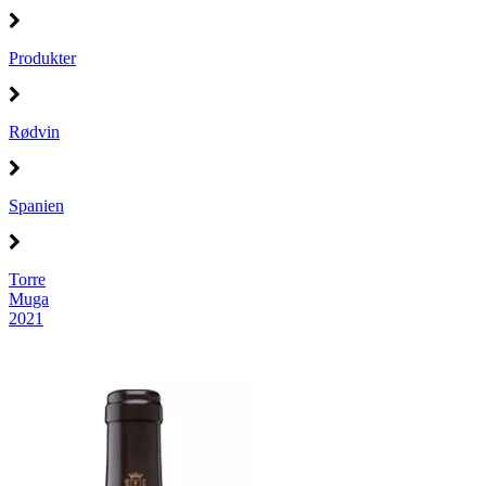
Produkter
Rødvin
Spanien
Torre
Muga
2021