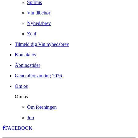
Spiritus
Vin tilbehør
Nyhedsbrev
Zeni
Tilmeld dig Vin nyhedsbrev
Kontakt os
Åbningstider
Generalforsamling 2026
Om os
Om os
Om foreningen
Job
FACEBOOK