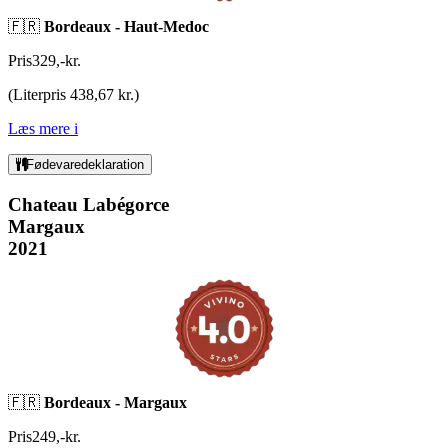
🇫🇷
Bordeaux - Haut-Medoc
Pris
329
,
-
kr.
(
Literpris 438,67 kr.
)
Læs mere
i
Fødevaredeklaration
Chateau Labégorce
Margaux
2021
🇫🇷
Bordeaux - Margaux
Pris
249
,
-
kr.