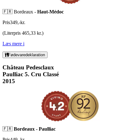
🇫🇷 Bordeaux -
Haut-Médoc
Pris
349
,
-
kr.
(
Literpris 465,33 kr.
)
Læs mere
i
Fødevaredeklaration
Château Pedesclaux
Paulliac 5. Cru Classé
2015
🇫🇷
Bordeaux - Paulliac
Pris
449
,
-
kr.