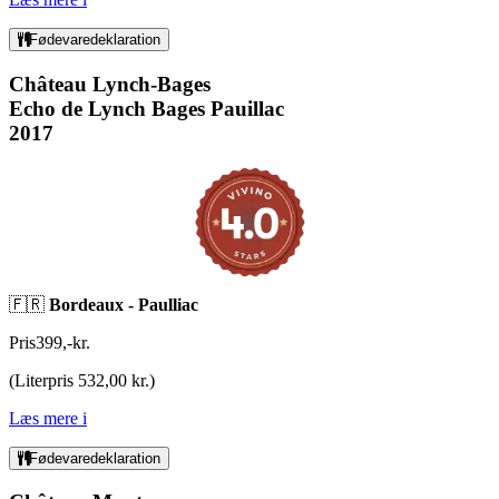
Fødevaredeklaration
Château Lynch-Bages
Echo de Lynch Bages Pauillac
2017
🇫🇷
Bordeaux - Paulliac
Pris
399
,
-
kr.
(
Literpris 532,00 kr.
)
Læs mere
i
Fødevaredeklaration