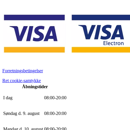
Forretningsbetingelser
Ret cookie-samtykke
Åbningstider
I dag
0
8
:
0
0
-
20
:
0
0
Søndag d. 9. august
0
8
:
0
0
-
20
:
0
0
Mandag d. 10. august
0
8
:
0
0
-
20
:
0
0