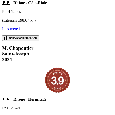
🇫🇷
Rhône - Côte-Rôtie
Pris
449
,
-
kr.
(
Literpris 598,67 kr.
)
Læs mere
i
Fødevaredeklaration
M. Chapoutier
Saint-Joseph
2021
🇫🇷
Rhône - Hermitage
Pris
179
,
-
kr.