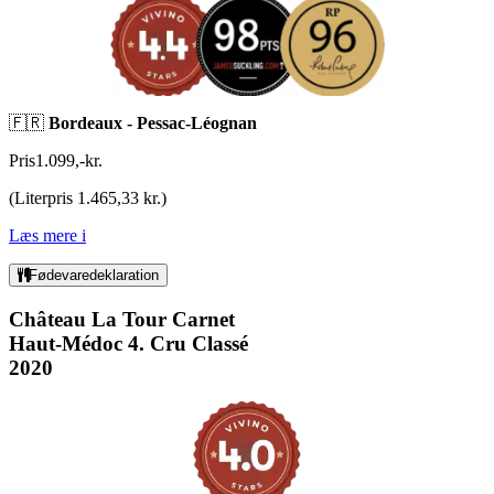
🇫🇷
Bordeaux - Pessac-Léognan
Pris
1.099
,
-
kr.
(
Literpris 1.465,33 kr.
)
Læs mere
i
Fødevaredeklaration
Château La Tour Carnet
Haut-Médoc 4. Cru Classé
2020