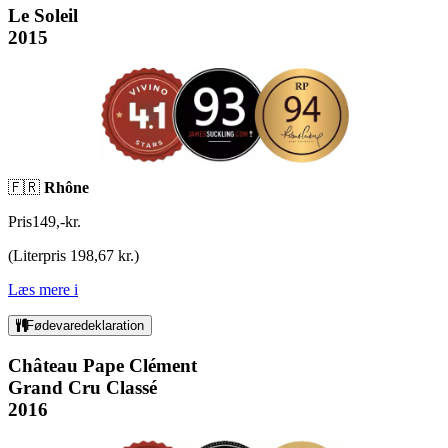
Le Soleil
2015
🇫🇷
Rhône
Pris
149
,
-
kr.
(
Literpris 198,67 kr.
)
Læs mere
i
Fødevaredeklaration
Château Pape Clément
Grand Cru Classé
2016