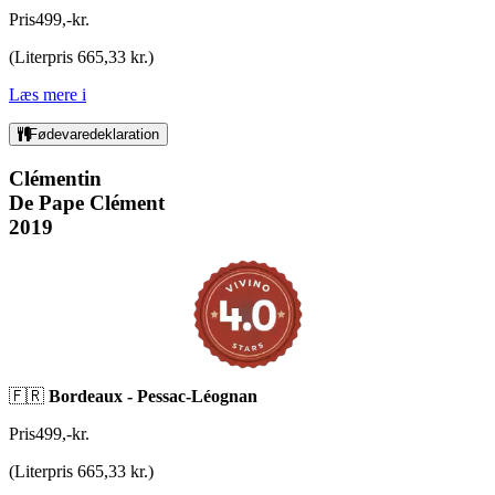
Pris
499
,
-
kr.
(
Literpris 665,33 kr.
)
Læs mere
i
Fødevaredeklaration
Clémentin
De Pape Clément
2019
🇫🇷
Bordeaux -
Pessac-Léognan
Pris
499
,
-
kr.
(
Literpris 665,33 kr.
)