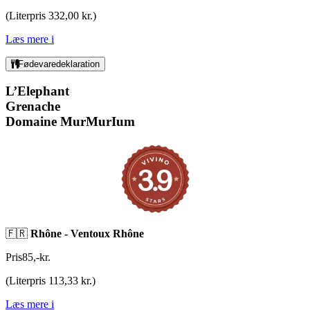
(
Literpris 332,00 kr.
)
Læs mere
i
Fødevaredeklaration
L’Elephant
Grenache
Domaine MurMurIum
🇫🇷
Rhône - Ventoux Rhône
Pris
85
,
-
kr.
(
Literpris 113,33 kr.
)
Læs mere
i