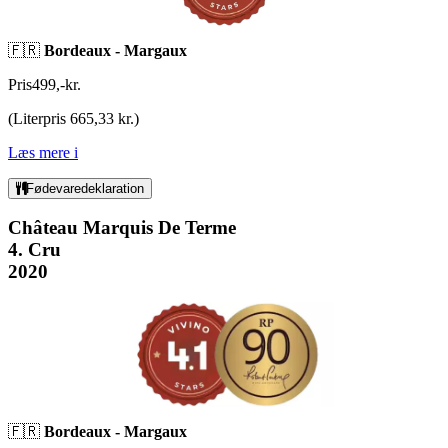
🇫🇷
Bordeaux -
Margaux
Pris
499
,
-
kr.
(
Literpris 665,33 kr.
)
Læs mere
i
Fødevaredeklaration
Château Marquis De Terme
4. Cru
2020
🇫🇷
Bordeaux -
Margaux