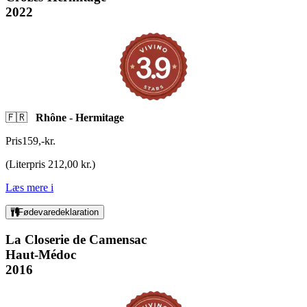
2022
🇫🇷
Rhône - Hermitage
Pris
159
,
-
kr.
(
Literpris 212,00 kr.
)
Læs mere
i
Fødevaredeklaration
La Closerie de Camensac
Haut-Médoc
2016