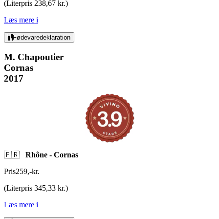
(
Literpris 238,67 kr.
)
Læs mere
i
Fødevaredeklaration
M. Chapoutier
Cornas
2017
🇫🇷
Rhône - Cornas
Pris
259
,
-
kr.
(
Literpris 345,33 kr.
)
Læs mere
i