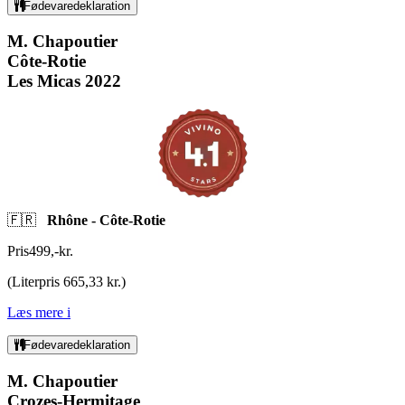
Fødevaredeklaration
M. Chapoutier
Côte-Rotie
Les Micas 2022
🇫🇷
Rhône - Côte-Rotie
Pris
499
,
-
kr.
(
Literpris 665,33 kr.
)
Læs mere
i
Fødevaredeklaration
M. Chapoutier
Crozes-Hermitage