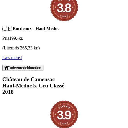
🇫🇷
Bordeaux - Haut Medoc
Pris
199
,
-
kr.
(
Literpris 265,33 kr.
)
Læs mere
i
Fødevaredeklaration
Château de Camensac
Haut-Medoc 5. Cru Classé
2018