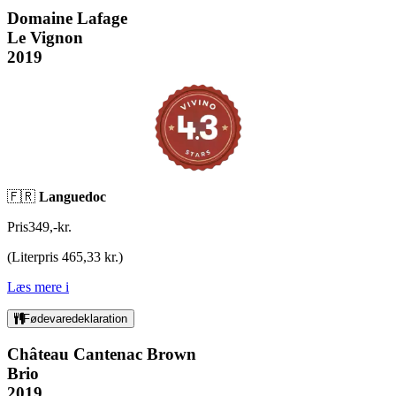
Domaine Lafage
Le Vignon
2019
🇫🇷
Languedoc
Pris
349
,
-
kr.
(
Literpris 465,33 kr.
)
Læs mere
i
Fødevaredeklaration
Château Cantenac Brown
Brio
2019