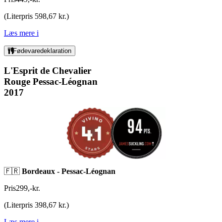
(
Literpris 598,67 kr.
)
Læs mere
i
Fødevaredeklaration
L'Esprit de Chevalier
Rouge Pessac-Léognan
2017
🇫🇷
Bordeaux -
Pessac-Léognan
Pris
299
,
-
kr.
(
Literpris 398,67 kr.
)
Læs mere
i