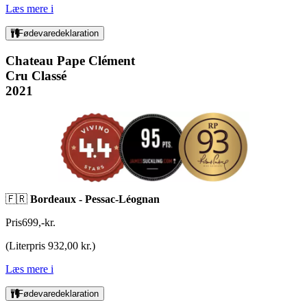
Læs mere
i
Fødevaredeklaration
Chateau Pape Clément
Cru Classé
2021
🇫🇷
Bordeaux -
Pessac-Léognan
Pris
699
,
-
kr.
(
Literpris 932,00 kr.
)
Læs mere
i
Fødevaredeklaration