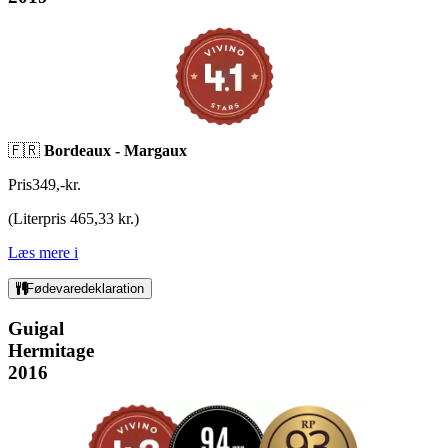
🇫🇷
Bordeaux -
Margaux
Pris
349
,
-
kr.
(
Literpris 465,33 kr.
)
Læs mere
i
Fødevaredeklaration
Guigal
Hermitage
2016