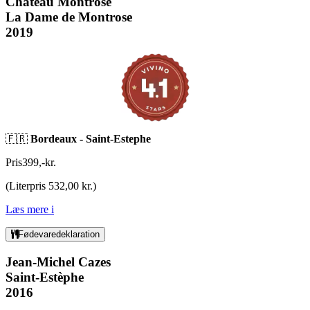
Château Montrose
La Dame de Montrose
2019
🇫🇷
Bordeaux - Saint-Estephe
Pris
399
,
-
kr.
(
Literpris 532,00 kr.
)
Læs mere
i
Fødevaredeklaration
Jean-Michel Cazes
Saint-Estèphe
2016