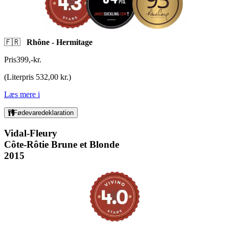
🇫🇷
Rhône - Hermitage
Pris
399
,
-
kr.
(
Literpris 532,00 kr.
)
Læs mere
i
Fødevaredeklaration
Vidal-Fleury
Côte-Rôtie Brune et Blonde
2015