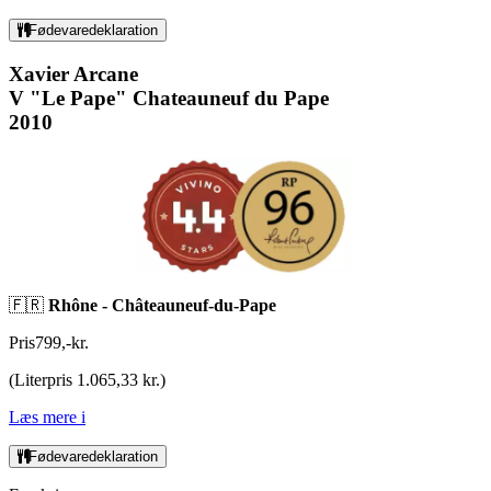
Fødevaredeklaration
Xavier Arcane
V "Le Pape" Chateauneuf du Pape
2010
🇫🇷
Rhône - Châteauneuf-du-Pape
Pris
799
,
-
kr.
(
Literpris 1.065,33 kr.
)
Læs mere
i
Fødevaredeklaration