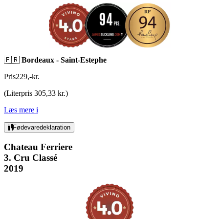
🇫🇷
Bordeaux - Saint-Estephe
Pris
229
,
-
kr.
(
Literpris 305,33 kr.
)
Læs mere
i
Fødevaredeklaration
Chateau Ferriere
3. Cru Classé
2019