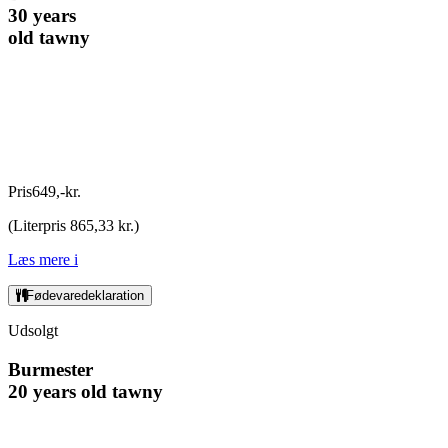
30 years
old tawny
Pris
649
,
-
kr.
(
Literpris 865,33 kr.
)
Læs mere
i
Fødevaredeklaration
Udsolgt
Burmester
20 years old tawny