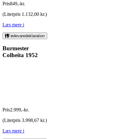
Pris
849
,
-
kr.
(
Literpris 1.132,00 kr.
)
Læs mere
i
Fødevaredeklaration
Burmester
Colheita 1952
Pris
2.999
,
-
kr.
(
Literpris 3.998,67 kr.
)
Læs mere
i