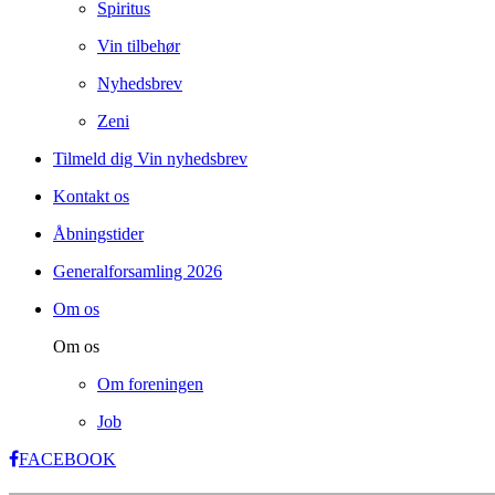
Spiritus
Vin tilbehør
Nyhedsbrev
Zeni
Tilmeld dig Vin nyhedsbrev
Kontakt os
Åbningstider
Generalforsamling 2026
Om os
Om os
Om foreningen
Job
FACEBOOK