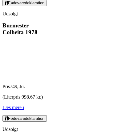
Fødevaredeklaration
Udsolgt
Burmester
Colheita 1978
Pris
749
,
-
kr.
(
Literpris 998,67 kr.
)
Læs mere
i
Fødevaredeklaration
Udsolgt