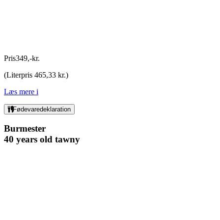
Pris
349
,
-
kr.
(
Literpris 465,33 kr.
)
Læs mere
i
Fødevaredeklaration
Burmester
40 years old tawny