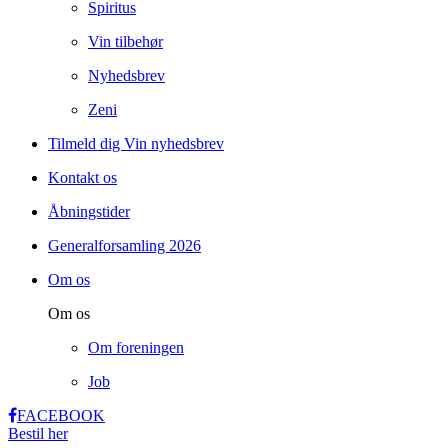
Spiritus
Vin tilbehør
Nyhedsbrev
Zeni
Tilmeld dig Vin nyhedsbrev
Kontakt os
Åbningstider
Generalforsamling 2026
Om os
Om os
Om foreningen
Job
FACEBOOK
Bestil her