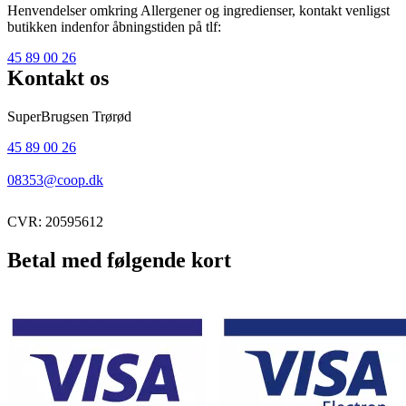
Henvendelser omkring Allergener og ingredienser, kontakt venligst
butikken indenfor åbningstiden på tlf:
45 89 00 26
Kontakt os
SuperBrugsen Trørød
45 89 00 26
08353@coop.dk
CVR: 20595612
Betal med følgende kort